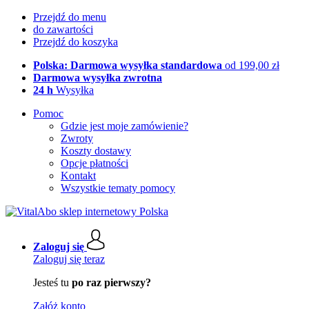
Przejdź do menu
do zawartości
Przejdź do koszyka
Polska: Darmowa wysyłka standardowa
od 199,00 zł
Darmowa wysyłka zwrotna
24 h
Wysyłka
Pomoc
Gdzie jest moje zamówienie?
Zwroty
Koszty dostawy
Opcje płatności
Kontakt
Wszystkie tematy pomocy
Zaloguj się
Zaloguj się teraz
Jesteś tu
po raz pierwszy?
Załóż konto