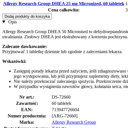
Allergy Research Group DHEA 25 mg Micronized, 60 tabletek
1
Cena całkowita:
3
Dodaj produkty do koszyka
Opis
Allergy Research Group DHEA 50 Micronised to dehydroepiandroster
uwalniania. Ziołowy DHEA jest ekstrahowany z korzenia pochrzynu.
Zalecane dawkowanie:
Przyjmować 1 tabletkę dziennie lub zgodnie z zaleceniami lekarza.
Wskazówki:
Zasięgnij porady lekarza przed zażyciem, jeśli zdiagnozowano u
jego występowania, lub jeśli przyjmujesz suplementy diety, leki
Nie należy przekraczać zalecanego spożycia. Przekroczenie d
W przypadku wystąpienia zawrotów głowy, kołatania serca, ni
Nr art.:
DS-72660
Zawartość:
60 tabletek
EAN:
713947726604
Numer producenta:
[ARG-72660]
Marka:
Allergy Research Group