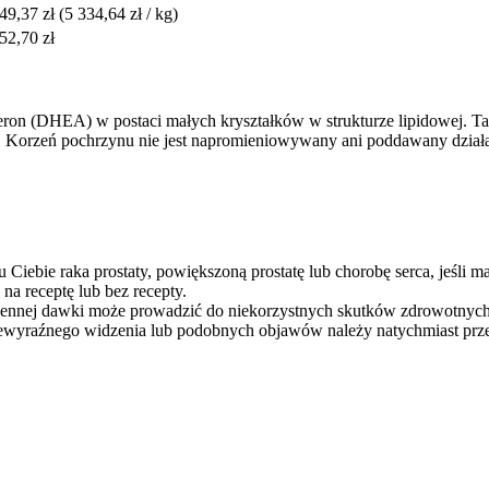
49,37 zł
(5 334,64 zł / kg)
52,70 zł
on (DHEA) w postaci małych kryształków w strukturze lipidowej. Ta
 Korzeń pochrzynu nie jest napromieniowywany ani poddawany działan
 Ciebie raka prostaty, powiększoną prostatę lub chorobę serca, jeśli 
 na receptę lub bez recepty.
ziennej dawki może prowadzić do niekorzystnych skutków zdrowotnych
ewyraźnego widzenia lub podobnych objawów należy natychmiast przer