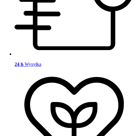
24 h
Wysyłka