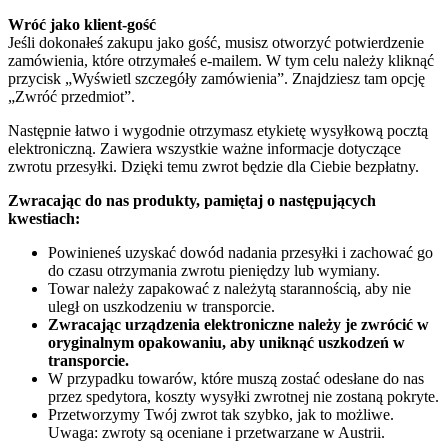
Wróć jako klient-gość
Jeśli dokonałeś zakupu jako gość, musisz otworzyć potwierdzenie
zamówienia, które otrzymałeś e-mailem. W tym celu należy kliknąć
przycisk „Wyświetl szczegóły zamówienia”. Znajdziesz tam opcję
„Zwróć przedmiot”.
Następnie łatwo i wygodnie otrzymasz etykietę wysyłkową pocztą
elektroniczną. Zawiera wszystkie ważne informacje dotyczące
zwrotu przesyłki. Dzięki temu zwrot będzie dla Ciebie bezpłatny.
Zwracając do nas produkty, pamiętaj o następujących
kwestiach:
Powinieneś uzyskać dowód nadania przesyłki i zachować go
do czasu otrzymania zwrotu pieniędzy lub wymiany.
Towar należy zapakować z należytą starannością, aby nie
uległ on uszkodzeniu w transporcie.
Zwracając urządzenia elektroniczne należy je zwrócić w
oryginalnym opakowaniu, aby uniknąć uszkodzeń w
transporcie.
W przypadku towarów, które muszą zostać odesłane do nas
przez spedytora, koszty wysyłki zwrotnej nie zostaną pokryte.
Przetworzymy Twój zwrot tak szybko, jak to możliwe.
Uwaga: zwroty są oceniane i przetwarzane w Austrii.