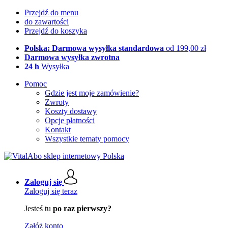
Przejdź do menu
do zawartości
Przejdź do koszyka
Polska: Darmowa wysyłka standardowa
od 199,00 zł
Darmowa wysyłka zwrotna
24 h
Wysyłka
Pomoc
Gdzie jest moje zamówienie?
Zwroty
Koszty dostawy
Opcje płatności
Kontakt
Wszystkie tematy pomocy
Zaloguj się
Zaloguj się teraz
Jesteś tu
po raz pierwszy?
Załóż konto