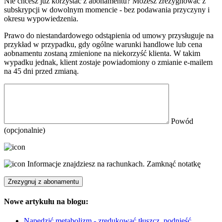
Nie chcesz już korzystać z abonamentu? Możesz zrezygnować z
subskrypcji w dowolnym momencie - bez podawania przyczyny i
okresu wypowiedzenia.
Prawo do niestandardowego odstąpienia od umowy przysługuje na
przykład w przypadku, gdy ogólne warunki handlowe lub cena
aobnamentu zostaną zmienione na niekorzyść klienta. W takim
wypadku jednak, klient zostaje powiadomiony o zmianie e-mailem
na 45 dni przed zmianą.
Powód
(opcjonalnie)
Informacje znajdziesz na rachunkach.
Zamknąć notatkę
Nowe artykułu na blogu:
Napędzić metabolizm - zredukować tłuszcz, podnieść