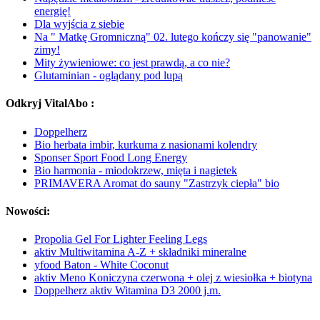
energię!
Dla wyjścia z siebie
Na " Matkę Gromniczną" 02. lutego kończy się "panowanie"
zimy!
Mity żywieniowe: co jest prawdą, a co nie?
Glutaminian - oglądany pod lupą
Odkryj VitalAbo :
Doppelherz
Bio herbata imbir, kurkuma z nasionami kolendry
Sponser Sport Food Long Energy
Bio harmonia - miodokrzew, mięta i nagietek
PRIMAVERA Aromat do sauny "Zastrzyk ciepła" bio
Nowości:
Propolia Gel For Lighter Feeling Legs
aktiv Multiwitamina A-Z + składniki mineralne
yfood Baton - White Coconut
aktiv Meno Koniczyna czerwona + olej z wiesiołka + biotyna
Doppelherz aktiv Witamina D3 2000 j.m.