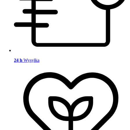
24 h
Wysyłka