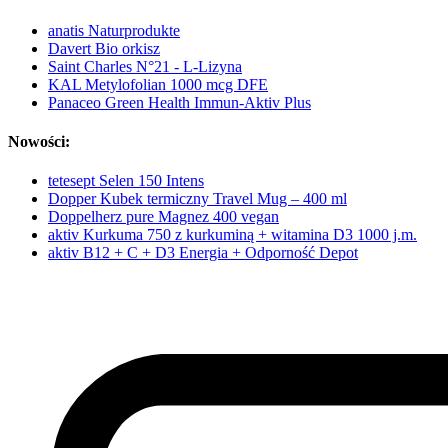
anatis Naturprodukte
Davert Bio orkisz
Saint Charles N°21 - L-Lizyna
KAL Metylofolian 1000 mcg DFE
Panaceo Green Health Immun-Aktiv Plus
Nowości:
tetesept Selen 150 Intens
Dopper Kubek termiczny Travel Mug – 400 ml
Doppelherz pure Magnez 400 vegan
aktiv Kurkuma 750 z kurkuminą + witamina D3 1000 j.m.
aktiv B12 + C + D3 Energia + Odporność Depot