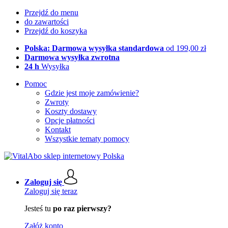
Przejdź do menu
do zawartości
Przejdź do koszyka
Polska: Darmowa wysyłka standardowa
od 199,00 zł
Darmowa wysyłka zwrotna
24 h
Wysyłka
Pomoc
Gdzie jest moje zamówienie?
Zwroty
Koszty dostawy
Opcje płatności
Kontakt
Wszystkie tematy pomocy
Zaloguj się
Zaloguj się teraz
Jesteś tu
po raz pierwszy?
Załóż konto