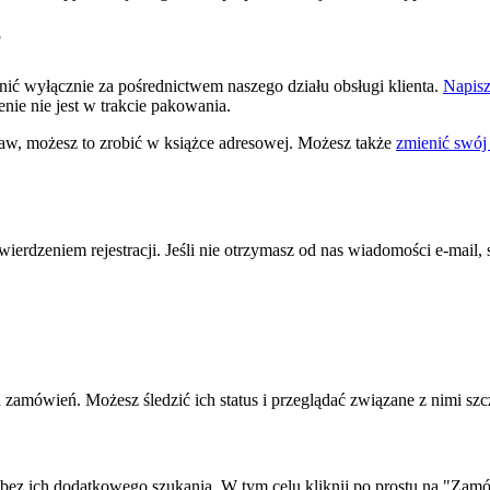
?
ć wyłącznie za pośrednictwem naszego działu obsługi klienta.
Napisz
ie nie jest w trakcie pakowania.
staw, możesz to zrobić w książce adresowej. Możesz także
zmienić swój 
twierdzeniem rejestracji. Jeśli nie otrzymasz od nas wiadomości e-mail
 zamówień. Możesz śledzić ich status i przeglądać związane z nimi szc
z ich dodatkowego szukania. W tym celu kliknij po prostu na "Zamów