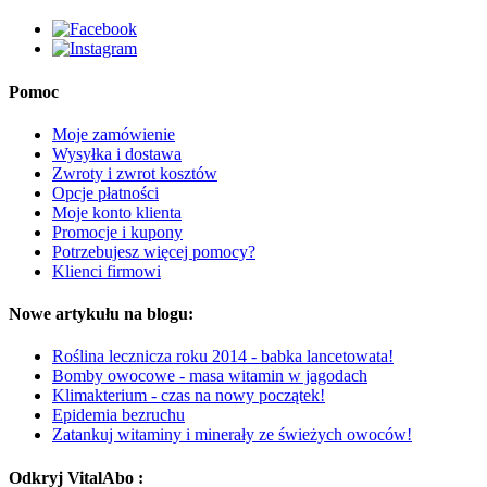
Pomoc
Moje zamówienie
Wysyłka i dostawa
Zwroty i zwrot kosztów
Opcje płatności
Moje konto klienta
Promocje i kupony
Potrzebujesz więcej pomocy?
Klienci firmowi
Nowe artykułu na blogu:
Roślina lecznicza roku 2014 - babka lancetowata!
Bomby owocowe - masa witamin w jagodach
Klimakterium - czas na nowy początek!
Epidemia bezruchu
Zatankuj witaminy i minerały ze świeżych owoców!
Odkryj VitalAbo :