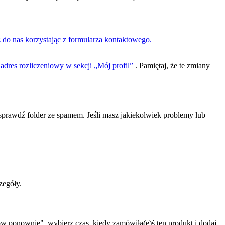
 do nas korzystając z formularza kontaktowego.
adres rozliczeniowy w sekcji „Mój profil”
. Pamiętaj, że te zmiany
, sprawdź folder ze spamem. Jeśli masz jakiekolwiek problemy lub
zegóły.
 ponownie", wybierz czas, kiedy zamówiła(e)ś ten produkt i dodaj