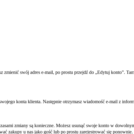
sz zmienić swój adres e-mail, po prostu przejdź do „Edytuj konto”. T
wojego konta klienta. Następnie otrzymasz wiadomość e-mail z inform
czasami zmiany są konieczne. Możesz usunąć swoje konto w dowolnym 
ać zakupy u nas jako gość lub po prostu zarejestrować się ponowni