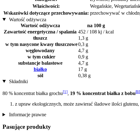
Właściwości:
Wegańskie, Wegetariańsk
Wskazówki dotyczące przechowywania:
przechowywać w chłodny
Wartość odżywcza
Wartość odżywcza
na 100 g
Zawartość energetyczna / spalania
452 / 108 kj / kcal
tłuszcz
1,3 g
w tym nasycone kwasy tłuszczowe
0,3 g
węglowodany
4,7 g
w tym cukier
0,9 g
substancje balastowe
4,7 g
białko
17 g
sól
0,38 g
Składniki
[1]
[1
80 % koncentrat białka grochu
,
19 % koncentrat białka z bobu
z upraw ekologicznych, może zawierać śladowe ilości glutenu,
Informacje prawne
Pasujące produkty