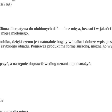
zł / kg)
ślinna alternatywa do ulubionych dań — bez mięsa, bez soi i w jakości b
ę mięsa mielonego.
biku, dzięki czemu jest naturalnie bogaty w białko i dobrze wpisuje s
 do szybkiego obiadu. Ponieważ produkt ma formę suszoną, można go 
czyć, a następnie doprawić według uznania i podsmażyć.
ie
natywne dla mięsa