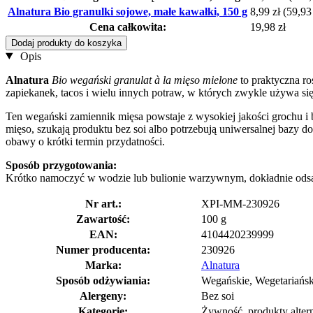
Alnatura Bio granulki sojowe, małe kawałki, 150 g
8,99 zł
(59,93 
Cena całkowita:
19,98 zł
Dodaj produkty do koszyka
Opis
Alnatura
Bio wegański granulat à la mięso mielone
to praktyczna ro
zapiekanek, tacos i wielu innych potraw, w których zwykle używa si
Ten wegański zamiennik mięsa powstaje z wysokiej jakości grochu i bo
mięso, szukają produktu bez soi albo potrzebują uniwersalnej bazy
obawy o krótki termin przydatności.
Sposób przygotowania:
Krótko namoczyć w wodzie lub bulionie warzywnym, dokładnie odsą
Nr art.:
XPI-MM-230926
Zawartość:
100 g
EAN:
4104420239999
Numer producenta:
230926
Marka:
Alnatura
Sposób odżywiania:
Wegańskie, Wegetariańsk
Alergeny:
Bez soi
Kategorie:
Żywność, produkty alter