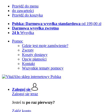
Przejdź do menu
do zawartości
Przejdź do koszyka
Polska: Darmowa wysyłka standardowa
od 199,00 zł
Darmowa wysyłka zwrotna
24 h
Wysyłka
Pomoc
Gdzie jest moje zamówienie?
Zwroty
Koszty dostawy
Opcje płatności
Kontakt
Wszystkie tematy pomocy
Zaloguj się
Zaloguj się teraz
Jesteś tu
po raz pierwszy?
Załóż konto