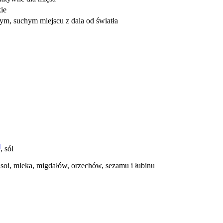
ie
m, suchym miejscu z dala od światła
]
, sól
 soi, mleka, migdałów, orzechów, sezamu i łubinu