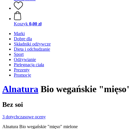
Koszyk
0,00 zł
Marki
Dobre dla
Składniki odżywcze
Dieta i odchudzanie
Sport
Odżywianie
Pielęgnacja ciała
Prezenty
Promocje
Alnatura
Bio wegańskie "mięso"
Bez soi
3 dotychczasowe oceny
Alnatura Bio wegańskie "mięso" mielone