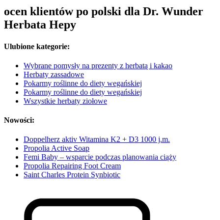
ocen klientów po polski dla Dr. Wunder
Herbata Hepy
Ulubione kategorie:
Wybrane pomysły na prezenty z herbatą i kakao
Herbaty zassadowe
Pokarmy roślinne do diety wegańskiej
Pokarmy roślinne do diety wegańskiej
Wszystkie herbaty ziołowe
Nowości:
Doppelherz aktiv Witamina K2 + D3 1000 j.m.
Propolia Active Soap
Femi Baby – wsparcie podczas planowania ciąży
Propolia Repairing Foot Cream
Saint Charles Protein Synbiotic