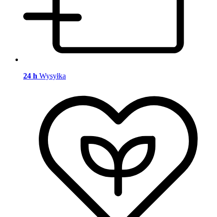
24 h
Wysyłka