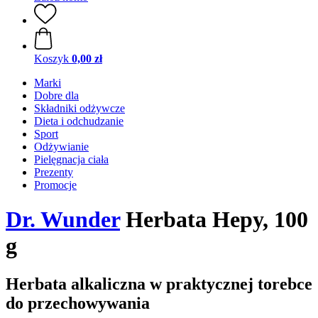
Koszyk
0,00 zł
Marki
Dobre dla
Składniki odżywcze
Dieta i odchudzanie
Sport
Odżywianie
Pielęgnacja ciała
Prezenty
Promocje
Dr. Wunder
Herbata Hepy, 100
g
Herbata alkaliczna w praktycznej torebce
do przechowywania