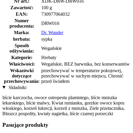
Nr art.:
XDK-DRW-DRW016
Zawartość:
100 g
EAN:
730977064032
Numer
DRW016
producenta:
Marka:
Dr. Wunder
herbata:
sypka
Sposób
Wegańskie
odżywiania:
Kategorie:
Hrebaty
Właściwości:
Wegańskie, BEZ barwnika, bez konserwantów
Wskazówki
przechowywać w temperaturze pokojowej,
dotyczące
przechowywać w suchym miejscu, Chronić
przechowywania:
przed światłem
Składniki
liście karczocha, owoce ostropestu plamistego, liście mniszka
lekarskiego, liście malwy, Kwiat rumianku, gorzkie owoce kopru
włoskiego, korzeń lukrecji, korzeń z mniszka, Ziele przetacznika,
Bluszcz pospolity, kwiaty nagietka, liście czarnej porzeczki
Pasujące produkty