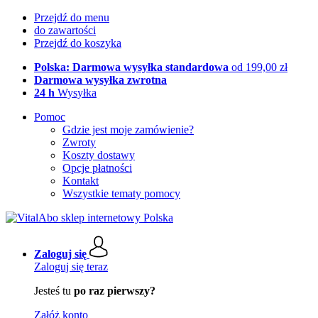
Przejdź do menu
do zawartości
Przejdź do koszyka
Polska: Darmowa wysyłka standardowa
od 199,00 zł
Darmowa wysyłka zwrotna
24 h
Wysyłka
Pomoc
Gdzie jest moje zamówienie?
Zwroty
Koszty dostawy
Opcje płatności
Kontakt
Wszystkie tematy pomocy
Zaloguj się
Zaloguj się teraz
Jesteś tu
po raz pierwszy?
Załóż konto