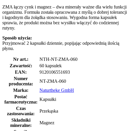
ZMA łączy cynk i magnez – dwa minerały ważne dla wielu funkcji
organizmu. Formuła została opracowana z myślą o dobrej tolerancji
i łagodnym dla żołądka stosowaniu. Wygodna forma kapsułek
sprawia, że produkt można bez wysiłku włączyć do codziennej
rutyny.
Sposób użycia:
Przyjmować 2 kapsułki dziennie, popijając odpowiednią ilością
płynu.
Nr art.:
NTH-NT-ZMA-060
Zawartość:
60 kapsułek
EAN:
9120106551693
Numer
NT-ZMA-060
producenta:
Marka:
Naturtheke GmbH
Postać
Kapsułki
farmaceutyczna:
Czas
Przekąska
zastosowania:
Składniki
Magnez
mineralne: