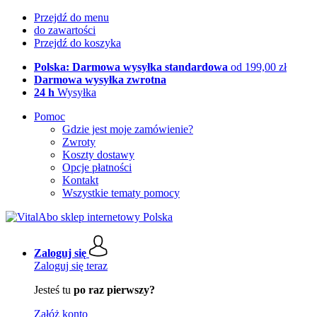
Przejdź do menu
do zawartości
Przejdź do koszyka
Polska: Darmowa wysyłka standardowa
od 199,00 zł
Darmowa wysyłka zwrotna
24 h
Wysyłka
Pomoc
Gdzie jest moje zamówienie?
Zwroty
Koszty dostawy
Opcje płatności
Kontakt
Wszystkie tematy pomocy
Zaloguj się
Zaloguj się teraz
Jesteś tu
po raz pierwszy?
Załóż konto