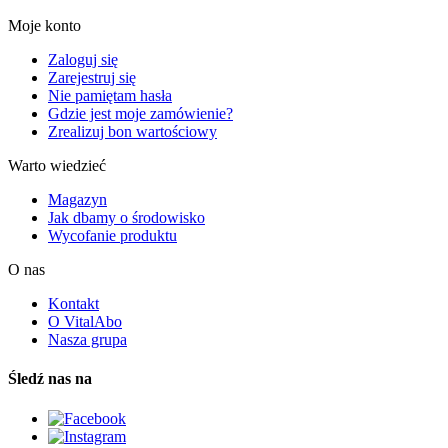
Moje konto
Zaloguj się
Zarejestruj się
Nie pamiętam hasła
Gdzie jest moje zamówienie?
Zrealizuj bon wartościowy
Warto wiedzieć
Magazyn
Jak dbamy o środowisko
Wycofanie produktu
O nas
Kontakt
O VitalAbo
Nasza grupa
Śledź nas na