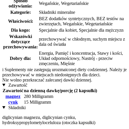
Sposób
Wegańskie, Wegetariańskie
odżywiania:
Kategorie:
Składniki mineralne
BEZ dodatków syntetycznych, BEZ testów na
Właściwości:
zwierzętach, Wegańskie, Wegetariańskie
Dla kogo:
Specjalnie dla kobiet, Specjalnie dla mężczyzn
Wskazówki
przechowywać w chłodnym, suchym miejscu z
dotyczące
dala od światła
przechowywania:
Energia, Pamięć i koncentracja, Stawy i kości,
Dobry dla:
Układ odpornościowy, Nastrój - przeciw
zmęczeniu, Mięśnie
i
Suplementy nie zastępują urozmaiconej diety codziennej. Należy je
przechowywać w miejscach niedostępnych dla dzieci.
Nie wolno przekraczać zalecanej dawki dziennej.
Zawartość
Zawartość
na dzienną dawkę/porcję (2 kapsułki)
magnez
280 Milligramm
cynk
15 Milligramm
Składniki
diglicynian magnezu, diglicynian cynku,
hydroksypropylometyloceluloza (otoczka kapsułki)