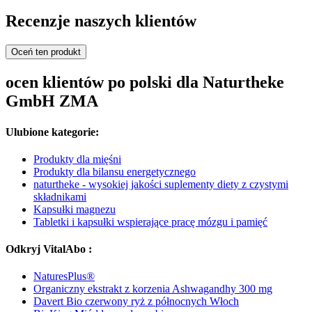
Recenzje naszych klientów
Oceń ten produkt
ocen klientów po polski dla Naturtheke
GmbH ZMA
Ulubione kategorie:
Produkty dla mięśni
Produkty dla bilansu energetycznego
naturtheke - wysokiej jakości suplementy diety z czystymi
składnikami
Kapsułki magnezu
Tabletki i kapsułki wspierające pracę mózgu i pamięć
Odkryj VitalAbo :
NaturesPlus®
Organiczny ekstrakt z korzenia Ashwagandhy 300 mg
Davert Bio czerwony ryż z północnych Włoch