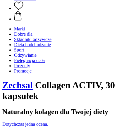
Marki
Dobre dla
Składniki odżywcze
Dieta i odchudzanie
Sport
Odżywianie
Pielęgnacja ciała
Prezenty
Promocje
Zechsal
Collagen ACTIV, 30
kapsułek
Naturalny kolagen dla Twojej diety
Dotychczas jedna ocena.