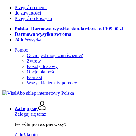
Przejdź do menu
do zawartości
Przejdź do koszyka
Polska: Darmowa wysyłka standardowa
od 199,00 zł
Darmowa wysyłka zwrotna
24 h
Wysyłka
Pomoc
Gdzie jest moje zamówienie?
Zwroty
Koszty dostawy
Opcje płatności
Kontakt
Wszystkie tematy pomocy
Zaloguj się
Zaloguj się teraz
Jesteś tu
po raz pierwszy?
Załóż konto