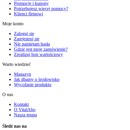
Promocje i kupony
Potrzebujesz więcej pomocy?
Klienci firmowi
Moje konto
Zaloguj się
Zarejestruj się
Nie pamiętam hasła
Gdzie jest moje zamówienie?
Zrealizuj bon wartościowy
Warto wiedzieć
Magazyn
Jak dbamy o środowisko
Wycofanie produktu
O nas
Kontakt
O VitalAbo
Nasza grupa
Śledź nas na