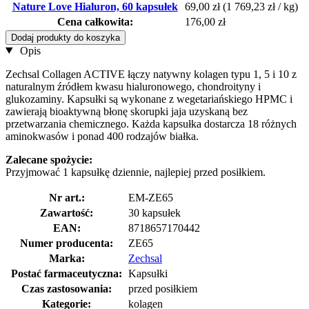
Nature Love Hialuron, 60 kapsułek
69,00 zł
(1 769,23 zł / kg)
Cena całkowita:
176,00 zł
Dodaj produkty do koszyka
Opis
Zechsal Collagen ACTIVE łączy natywny kolagen typu 1, 5 i 10 z
naturalnym źródłem kwasu hialuronowego, chondroityny i
glukozaminy. Kapsułki są wykonane z wegetariańskiego HPMC i
zawierają bioaktywną błonę skorupki jaja uzyskaną bez
przetwarzania chemicznego. Każda kapsułka dostarcza 18 różnych
aminokwasów i ponad 400 rodzajów białka.
Zalecane spożycie:
Przyjmować 1 kapsułkę dziennie, najlepiej przed posiłkiem.
Nr art.:
EM-ZE65
Zawartość:
30 kapsułek
EAN:
8718657170442
Numer producenta:
ZE65
Marka:
Zechsal
Postać farmaceutyczna:
Kapsułki
Czas zastosowania:
przed posiłkiem
Kategorie:
kolagen