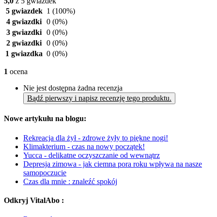
5,0
z 5 gwiazdek
5 gwiazdek
1
(100%)
4 gwiazdki
0
(0%)
3 gwiazdki
0
(0%)
2 gwiazdki
0
(0%)
1 gwiazdka
0
(0%)
1
ocena
Nie jest dostępna żadna recenzja
Bądź pierwszy i napisz recenzję tego produktu.
Nowe artykułu na blogu:
Rekreacja dla żył - zdrowe żyły to piękne nogi!
Klimakterium - czas na nowy początek!
Yucca - delikatne oczyszczanie od wewnątrz
Depresja zimowa - jak ciemna pora roku wpływa na nasze
samopoczucie
Czas dla mnie : znaleźć spokój
Odkryj VitalAbo :