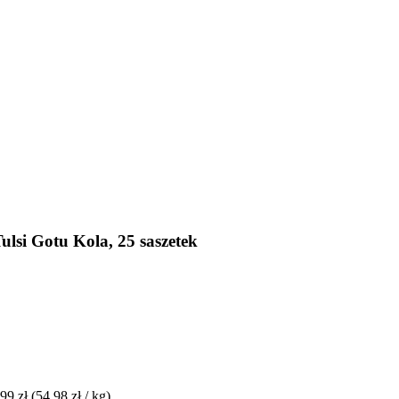
lsi Gotu Kola, 25 saszetek
99 zł
(54,98 zł / kg)