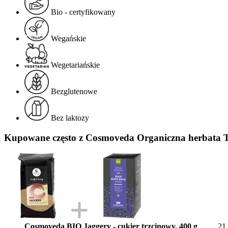
Bio - certyfikowany
Wegańskie
Wegetariańskie
Bezglutenowe
Bez laktozy
Kupowane często z Cosmoveda Organiczna herbata Tu
Cosmoveda BIO Jaggery - cukier trzcinowy, 400 g
21,