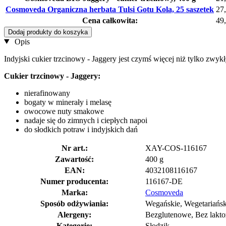
Cosmoveda Organiczna herbata Tulsi Gotu Kola, 25 saszetek
27,
Cena całkowita:
49,
Dodaj produkty do koszyka
Opis
Indyjski cukier trzcinowy - Jaggery jest czymś więcej niż tylko zwyk
Cukier trzcinowy - Jaggery:
nierafinowany
bogaty w minerały i melasę
owocowe nuty smakowe
nadaje się do zimnych i ciepłych napoi
do słodkich potraw i indyjskich dań
Nr art.:
XAY-COS-116167
Zawartość:
400 g
EAN:
4032108116167
Numer producenta:
116167-DE
Marka:
Cosmoveda
Sposób odżywiania:
Wegańskie, Wegetariańsk
Alergeny:
Bezglutenowe, Bez lakt
Kategorie:
Słodzik