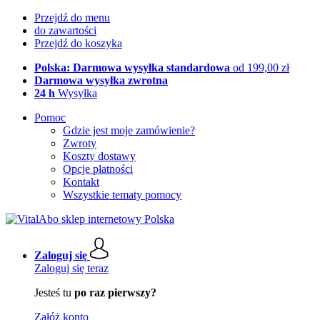
Przejdź do menu
do zawartości
Przejdź do koszyka
Polska: Darmowa wysyłka standardowa
od 199,00 zł
Darmowa wysyłka zwrotna
24 h
Wysyłka
Pomoc
Gdzie jest moje zamówienie?
Zwroty
Koszty dostawy
Opcje płatności
Kontakt
Wszystkie tematy pomocy
Zaloguj się
Zaloguj się teraz
Jesteś tu
po raz pierwszy?
Załóż konto