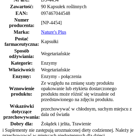
Zawartość:
90 Kapsułek roślinnych
EAN:
097467044548
Numer
[NP-4454]
producenta:
Marka:
Nature's Plus
Postać
Kapsułki
farmaceutyczna:
Sposób
Wegetariańskie
odżywiania:
Kategorie:
Enzymy
Właściwości:
Wegetariańskie
Enzymy:
Enzymy - połączenia
Ze względu na zmianę szaty produktu
Wznowienie
opakowanie lub etykieta dostarczonego
produktu:
produktu może różnić się wizualnie od
przedstawionego na zdjęciu produktu.
Wskazówki
przechowywać w chłodnym, suchym miejscu z
dotyczące
dala od światła
przechowywania:
Dobry dla:
Żołądek i jelita, Trawienie
i
Suplementy nie zastępują urozmaiconej diety codziennej. Należy je
przechowywać w miejscach niedostępnych dla dzieci.