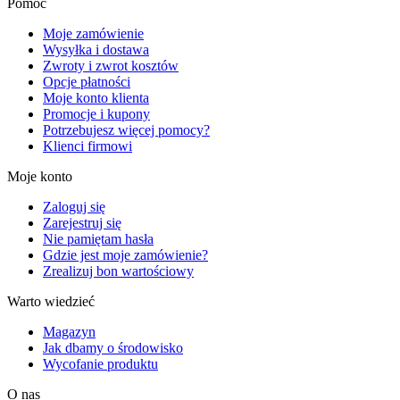
Pomoc
Moje zamówienie
Wysyłka i dostawa
Zwroty i zwrot kosztów
Opcje płatności
Moje konto klienta
Promocje i kupony
Potrzebujesz więcej pomocy?
Klienci firmowi
Moje konto
Zaloguj się
Zarejestruj się
Nie pamiętam hasła
Gdzie jest moje zamówienie?
Zrealizuj bon wartościowy
Warto wiedzieć
Magazyn
Jak dbamy o środowisko
Wycofanie produktu
O nas