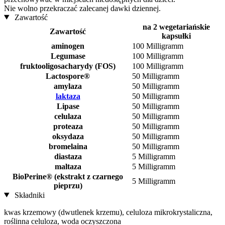
Nie wolno przekraczać zalecanej dawki dziennej.
Zawartość
na 2 wegetariańskie
Zawartość
kapsułki
aminogen
100 Milligramm
Legumase
100 Milligramm
fruktooligosacharydy (FOS)
100 Milligramm
Lactospore®
50 Milligramm
amylaza
50 Milligramm
laktaza
50 Milligramm
Lipase
50 Milligramm
celulaza
50 Milligramm
proteaza
50 Milligramm
oksydaza
50 Milligramm
bromelaina
50 Milligramm
diastaza
5 Milligramm
maltaza
5 Milligramm
BioPerine® (ekstrakt z czarnego
5 Milligramm
pieprzu)
Składniki
kwas krzemowy (dwutlenek krzemu), celuloza mikrokrystaliczna,
roślinna celuloza, woda oczyszczona