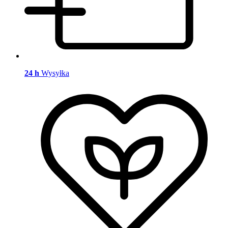
24 h
Wysyłka