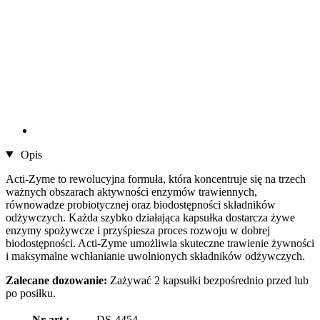
Opis
Acti-Zyme to rewolucyjna formuła, która koncentruje się na trzech
ważnych obszarach aktywności enzymów trawiennych,
równowadze probiotycznej oraz biodostępności składników
odżywczych. Każda szybko działająca kapsułka dostarcza żywe
enzymy spożywcze i przyśpiesza proces rozwoju w dobrej
biodostępności. Acti-Zyme umożliwia skuteczne trawienie żywności
i maksymalne wchłanianie uwolnionych składników odżywczych.
Zalecane dozowanie:
Zażywać 2 kapsułki bezpośrednio przed lub
po posiłku.
Nr art.:
DS-4454