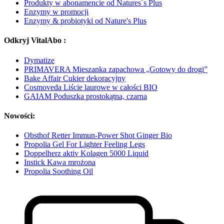
Produkty w abonamencie od Natures´s Plus
Enzymy w promocji
Enzymy & probiotyki od Nature's Plus
Odkryj VitalAbo :
Dymatize
PRIMAVERA Mieszanka zapachowa „Gotowy do drogi”
Bake Affair Cukier dekoracyjny
Cosmoveda Liście laurowe w całości BIO
GAIAM Poduszka prostokątna, czarna
Nowości:
Obsthof Retter Immun-Power Shot Ginger Bio
Propolia Gel For Lighter Feeling Legs
Doppelherz aktiv Kolagen 5000 Liquid
Instick Kawa mrożona
Propolia Soothing Oil