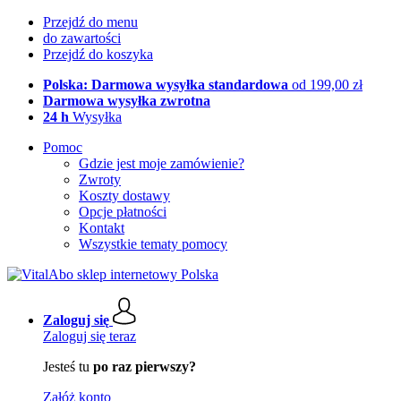
Przejdź do menu
do zawartości
Przejdź do koszyka
Polska: Darmowa wysyłka standardowa
od 199,00 zł
Darmowa wysyłka zwrotna
24 h
Wysyłka
Pomoc
Gdzie jest moje zamówienie?
Zwroty
Koszty dostawy
Opcje płatności
Kontakt
Wszystkie tematy pomocy
Zaloguj się
Zaloguj się teraz
Jesteś tu
po raz pierwszy?
Załóż konto