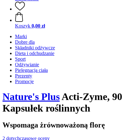
Koszyk
0,00 zł
Marki
Dobre dla
Składniki odżywcze
Dieta i odchudzanie
Sport
Odżywianie
Pielęgnacja ciała
Prezenty
Promocje
Nature's Plus
Acti-Zyme, 90
Kapsułek roślinnych
Wspomaga żrównoważoną florę
2 dotychczasowe oceny