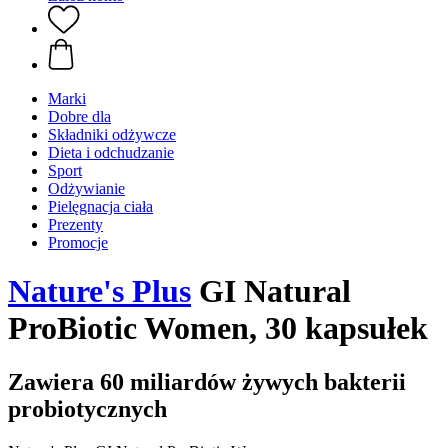
Marki
Dobre dla
Składniki odżywcze
Dieta i odchudzanie
Sport
Odżywianie
Pielęgnacja ciała
Prezenty
Promocje
Nature's Plus
GI Natural
ProBiotic Women, 30 kapsułek
Zawiera 60 miliardów żywych bakterii
probiotycznych