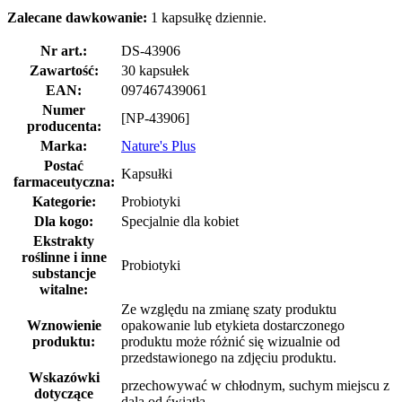
Zalecane dawkowanie:
1 kapsułkę dziennie.
Nr art.:
DS-43906
Zawartość:
30 kapsułek
EAN:
097467439061
Numer
[NP-43906]
producenta:
Marka:
Nature's Plus
Postać
Kapsułki
farmaceutyczna:
Kategorie:
Probiotyki
Dla kogo:
Specjalnie dla kobiet
Ekstrakty
roślinne i inne
Probiotyki
substancje
witalne:
Ze względu na zmianę szaty produktu
Wznowienie
opakowanie lub etykieta dostarczonego
produktu:
produktu może różnić się wizualnie od
przedstawionego na zdjęciu produktu.
Wskazówki
przechowywać w chłodnym, suchym miejscu z
dotyczące
dala od światła