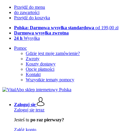
Przejdź do menu
do zawartości
Przejdź do koszyka
Polska: Darmowa wysyłka standardowa
od 199,00 zł
Darmowa wysyłka zwrotna
24 h
Wysyłka
Pomoc
Gdzie jest moje zamówienie?
Zwroty
Koszty dostawy
Opcje płatności
Kontakt
Wszystkie tematy pomocy
Zaloguj się
Zaloguj się teraz
Jesteś tu
po raz pierwszy?
Załóż konto