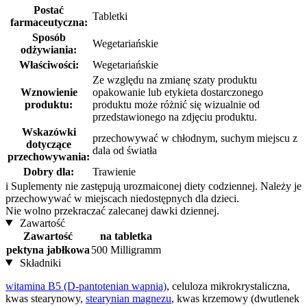
Postać
Tabletki
farmaceutyczna:
Sposób
Wegetariańskie
odżywiania:
Właściwości:
Wegetariańskie
Ze względu na zmianę szaty produktu
Wznowienie
opakowanie lub etykieta dostarczonego
produktu:
produktu może różnić się wizualnie od
przedstawionego na zdjęciu produktu.
Wskazówki
przechowywać w chłodnym, suchym miejscu z
dotyczące
dala od światła
przechowywania:
Dobry dla:
Trawienie
i
Suplementy nie zastępują urozmaiconej diety codziennej. Należy je
przechowywać w miejscach niedostępnych dla dzieci.
Nie wolno przekraczać zalecanej dawki dziennej.
Zawartość
Zawartość
na tabletka
pektyna jabłkowa
500 Milligramm
Składniki
witamina B5 (D-pantotenian wapnia)
, celuloza mikrokrystaliczna,
kwas stearynowy,
stearynian magnezu
, kwas krzemowy (dwutlenek