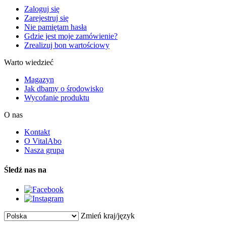
Zaloguj się
Zarejestruj się
Nie pamiętam hasła
Gdzie jest moje zamówienie?
Zrealizuj bon wartościowy
Warto wiedzieć
Magazyn
Jak dbamy o środowisko
Wycofanie produktu
O nas
Kontakt
O VitalAbo
Nasza grupa
Śledź nas na
Zmień kraj/język