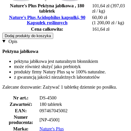
Nature's Plus Pektyna jabłkowa , 180
101,64 zł
(397,03
tabletek
zł / kg)
Nature's Plus Acidophilus kapsułki, 90
60,00 zł
Kapsułek roślinnych
(1 200,00 zł / kg)
Cena całkowita:
161,64 zł
Dodaj produkty do koszyka
Opis
Pektyna jabłkowa
pektyna jabłkowa jest naturalnym błonnikiem
może również służyć jako prebiotyk
produkty firmy Natury Plus są w 100% naturalne.
z gwarancją jakości niezależnych laboratoriów
Zalecane dozowanie: Zażywać 1 tabletkę dziennie po posiłku.
Nr art.:
DS-4500
Zawartość:
180 tabletek
EAN:
097467045002
Numer
[NP-4500]
producenta:
Marka:
Nature's Plus