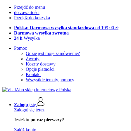
Przejdź do menu
do zawartości
Przejdź do koszyka
Polska: Darmowa wysyłka standardowa
od 199,00 zł
Darmowa wysyłka zwrotna
24 h
Wysyłka
Pomoc
Gdzie jest moje zamówienie?
Zwroty
Koszty dostawy
Opcje płatności
Kontakt
Wszystkie tematy pomocy
Zaloguj się
Zaloguj się teraz
Jesteś tu
po raz pierwszy?
Załóż konto