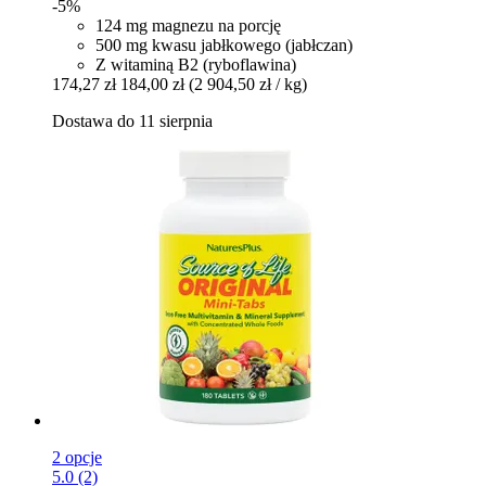
-5%
124 mg magnezu na porcję
500 mg kwasu jabłkowego (jabłczan)
Z witaminą B2 (ryboflawina)
174,27 zł
184,00 zł
(2 904,50 zł / kg)
Dostawa do 11 sierpnia
2 opcje
5.0 (2)