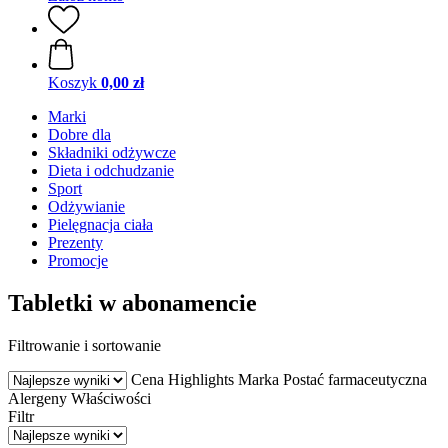
Koszyk
0,00 zł
Marki
Dobre dla
Składniki odżywcze
Dieta i odchudzanie
Sport
Odżywianie
Pielęgnacja ciała
Prezenty
Promocje
Tabletki w abonamencie
Filtrowanie i sortowanie
Cena
Highlights
Marka
Postać farmaceutyczna
Alergeny
Właściwości
Filtr