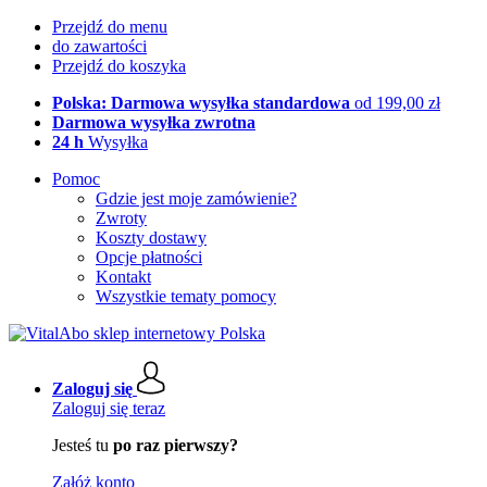
Przejdź do menu
do zawartości
Przejdź do koszyka
Polska: Darmowa wysyłka standardowa
od 199,00 zł
Darmowa wysyłka zwrotna
24 h
Wysyłka
Pomoc
Gdzie jest moje zamówienie?
Zwroty
Koszty dostawy
Opcje płatności
Kontakt
Wszystkie tematy pomocy
Zaloguj się
Zaloguj się teraz
Jesteś tu
po raz pierwszy?
Załóż konto