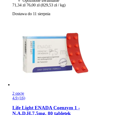
Opóźnione uwalnianie
71,34 zł
76,00 zł
(829,53 zł / kg)
Dostawa do 11 sierpnia
2 opcje
4.9 (16)
Life Light
ENADA Coenzym 1 -​
N.A.D.H.7,5mg, 80 tabletek