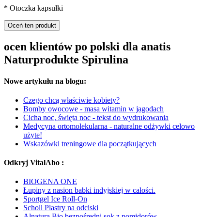
* Otoczka kapsułki
Oceń ten produkt
ocen klientów po polski dla anatis
Naturprodukte Spirulina
Nowe artykułu na blogu:
Czego chcą właściwie kobiety?
Bomby owocowe - masa witamin w jagodach
Cicha noc, święta noc - tekst do wydrukowania
Medycyna ortomolekularna - naturalne odżywki celowo
użyte!
Wskazówki treningowe dla początkujących
Odkryj VitalAbo :
BIOGENA ONE
Łupiny z nasion babki indyjskiej w całości.
Sportgel Ice Roll-On
Scholl Plastry na odciski
Alnatura Bio bezpośredni sok z pomidorów