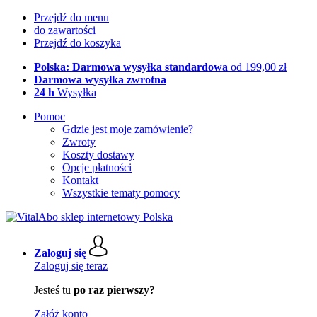
Przejdź do menu
do zawartości
Przejdź do koszyka
Polska: Darmowa wysyłka standardowa
od 199,00 zł
Darmowa wysyłka zwrotna
24 h
Wysyłka
Pomoc
Gdzie jest moje zamówienie?
Zwroty
Koszty dostawy
Opcje płatności
Kontakt
Wszystkie tematy pomocy
Zaloguj się
Zaloguj się teraz
Jesteś tu
po raz pierwszy?
Załóż konto