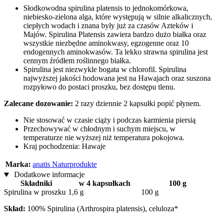
Słodkowodna spirulina platensis to jednokomórkowa,
niebiesko-zielona alga, które występują w silnie alkalicznych,
ciepłych wodach i znana były już za czasów Azteków i
Majów. Spirulina Platensis zawiera bardzo dużo białka oraz
wszystkie niezbędne aminokwasy, egzogenne oraz 10
endogennych aminokwasów. Ta lekko strawna spirulina jest
cennym źródłem roślinnego białka.
Spirulina jest niezwykle bogata w chlorofil. Spirulina
najwyższej jakości hodowana jest na Hawajach oraz suszona
rozpyłowo do postaci proszku, bez dostępu tlenu.
Zalecane dozowanie:
2 razy dziennie 2 kapsułki popić płynem.
Nie stosować w czasie ciąży i podczas karmienia piersią
Przechowywać w chłodnym i suchym miejscu, w
temperaturze nie wyższej niż temperatura pokojowa.
Kraj pochodzenia: Hawaje
Marka:
anatis Naturprodukte
Dodatkowe informacje
Składniki
w 4 kapsułkach
100 g
Spirulina w proszku
1,6 g
100 g
Skład:
100% Spirulina (Arthrospira platensis), celuloza*