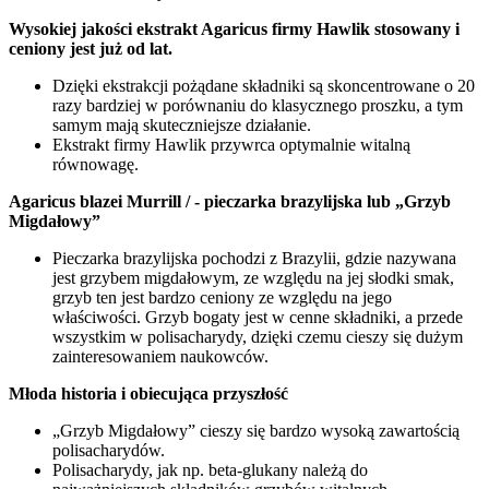
Wysokiej jakości ekstrakt Agaricus firmy Hawlik stosowany i
ceniony jest już od lat.
Dzięki ekstrakcji pożądane składniki są skoncentrowane o 20
razy bardziej w porównaniu do klasycznego proszku, a tym
samym mają skuteczniejsze działanie.
Ekstrakt firmy Hawlik przywrca optymalnie witalną
równowagę.
Agaricus blazei Murrill / - pieczarka brazylijska lub „Grzyb
Migdałowy”
Pieczarka brazylijska pochodzi z Brazylii, gdzie nazywana
jest grzybem migdałowym, ze względu na jej słodki smak,
grzyb ten jest bardzo ceniony ze względu na jego
właściwości. Grzyb bogaty jest w cenne składniki, a przede
wszystkim w polisacharydy, dzięki czemu cieszy się dużym
zainteresowaniem naukowców.
Młoda historia i obiecująca przyszłość
„Grzyb Migdałowy” cieszy się bardzo wysoką zawartością
polisacharydów.
Polisacharydy, jak np. beta-glukany należą do