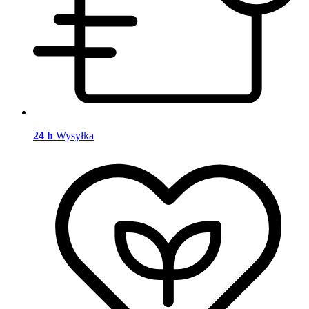
24 h
Wysyłka