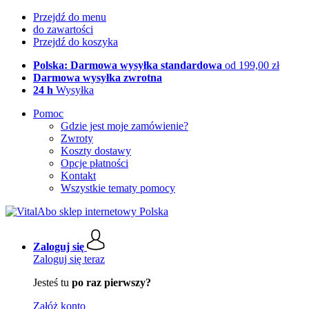
Przejdź do menu
do zawartości
Przejdź do koszyka
Polska: Darmowa wysyłka standardowa
od 199,00 zł
Darmowa wysyłka zwrotna
24 h
Wysyłka
Pomoc
Gdzie jest moje zamówienie?
Zwroty
Koszty dostawy
Opcje płatności
Kontakt
Wszystkie tematy pomocy
Zaloguj się
Zaloguj się teraz
Jesteś tu
po raz pierwszy?
Załóż konto