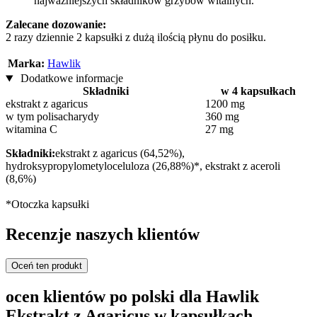
najważniejszych składników grzybów witalnych.
Zalecane dozowanie:
2 razy dziennie 2 kapsułki z dużą ilością płynu do posiłku.
Marka:
Hawlik
Dodatkowe informacje
Składniki
w 4 kapsułkach
ekstrakt z agaricus
1200 mg
w tym polisacharydy
360 mg
witamina C
27 mg
Składniki:
ekstrakt z agaricus (64,52%),
hydroksypropylometyloceluloza (26,88%)*, ekstrakt z aceroli
(8,6%)
*Otoczka kapsułki
Recenzje naszych klientów
Oceń ten produkt
ocen klientów po polski dla Hawlik
Ekstrakt z Agaricus w kapsułkach