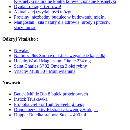
Kosmetyki naturalne kontra konwencjonalne kosmetyki
Dynia - okrągła i zdrowa!
Aktualizacja wydajności mózgu
Proteiny: niezbędny budulec w budowaniu mięśni
Mangostan - siła natury dla zdrowia, urody i przeciw
starzeniu się
Odkryj VitalAbo :
Novalac
Nature's Plus Source of Life - wegańskie kapsułki
HealthyWorld Magnesium Citrate 234 mg
Saint Charles N°32 Omega 3 olej rybny
Vitactiv Multi 50+ Multiwitamina
Nowości:
Bauck Mühle Bio 8 bułek proteinowych
Instick Truskawka
Propolia Gel For Lighter Feeling Legs
Doppelherz aktiv Ekstrakt z lawendy + olejek
Dopper Butelka stalowa Steel – 490 ml