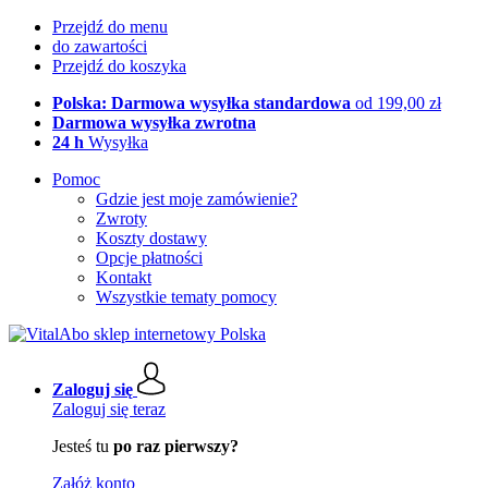
Przejdź do menu
do zawartości
Przejdź do koszyka
Polska: Darmowa wysyłka standardowa
od 199,00 zł
Darmowa wysyłka zwrotna
24 h
Wysyłka
Pomoc
Gdzie jest moje zamówienie?
Zwroty
Koszty dostawy
Opcje płatności
Kontakt
Wszystkie tematy pomocy
Zaloguj się
Zaloguj się teraz
Jesteś tu
po raz pierwszy?
Załóż konto