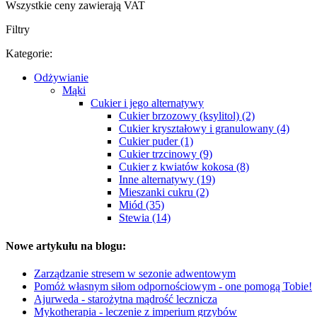
Wszystkie ceny zawierają VAT
Filtry
Kategorie:
Odżywianie
Mąki
Cukier i jego alternatywy
Cukier brzozowy (ksylitol) (2)
Cukier kryształowy i granulowany (4)
Cukier puder (1)
Cukier trzcinowy (9)
Cukier z kwiatów kokosa (8)
Inne alternatywy (19)
Mieszanki cukru (2)
Miód (35)
Stewia (14)
Nowe artykułu na blogu:
Zarządzanie stresem w sezonie adwentowym
Pomóż własnym siłom odpornościowym - one pomogą Tobie!
Ajurweda - starożytna mądrość lecznicza
Mykotherapia - leczenie z imperium grzybów