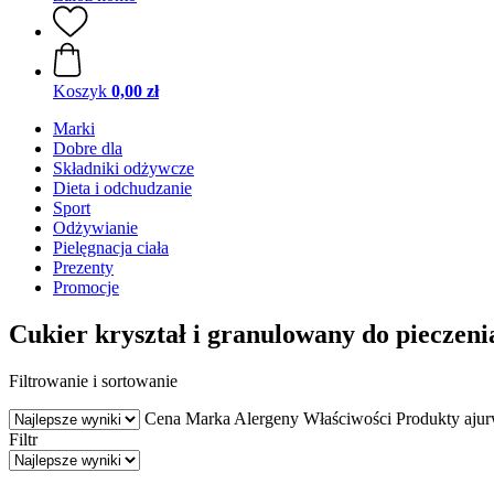
Koszyk
0,00 zł
Marki
Dobre dla
Składniki odżywcze
Dieta i odchudzanie
Sport
Odżywianie
Pielęgnacja ciała
Prezenty
Promocje
Cukier kryształ i granulowany do pieczeni
Filtrowanie i sortowanie
Cena
Marka
Alergeny
Właściwości
Produkty ajur
Filtr