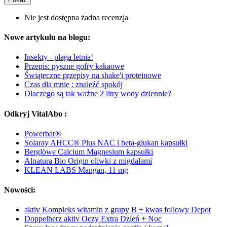
Nie jest dostępna żadna recenzja
Nowe artykułu na blogu:
Insekty - plaga letnia!
Przepis: pyszne gofry kakaowe
Świąteczne przepisy na shake'i proteinowe
Czas dla mnie : znaleźć spokój
Dlaczego są tak ważne 2 litry wody dziennie?
Odkryj VitalAbo :
Powerbar®
Solaray AHCC® Plus NAC i beta-glukan kapsułki
Berglöwe Calcium Magnesium kapsułki
Alnatura Bio Origin oliwki z migdałami
KLEAN LABS Mangan, 11 mg
Nowości:
aktiv Kompleks witamin z grupy B + kwas foliowy Depot
Doppelherz aktiv Oczy Extra Dzień + Noc