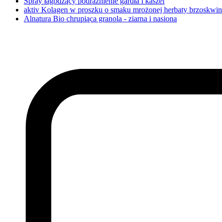
Spray łagodzący podrażnienie gardła i kaszel
aktiv Kolagen w proszku o smaku mrożonej herbaty brzoskwi
Alnatura Bio chrupiąca granola - ziarna i nasiona