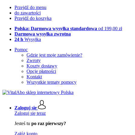
Przejdź do menu
do zawartości
Przejdź do koszyka
Polska: Darmowa wysyłka standardowa
od 199,00 zł
Darmowa wysyłka zwrotna
24 h
Wysyłka
Pomoc
Gdzie jest moje zamówienie?
Zwroty
Koszty dostawy
Opcje płatności
Kontakt
Wszystkie tematy pomocy
Zaloguj się
Zaloguj się teraz
Jesteś tu
po raz pierwszy?
Załóż konto