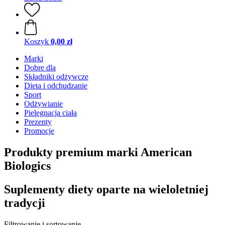
Koszyk
0,00 zł
Marki
Dobre dla
Składniki odżywcze
Dieta i odchudzanie
Sport
Odżywianie
Pielęgnacja ciała
Prezenty
Promocje
Produkty premium marki American
Biologics
Suplementy diety oparte na wieloletniej
tradycji
Filtrowanie i sortowanie