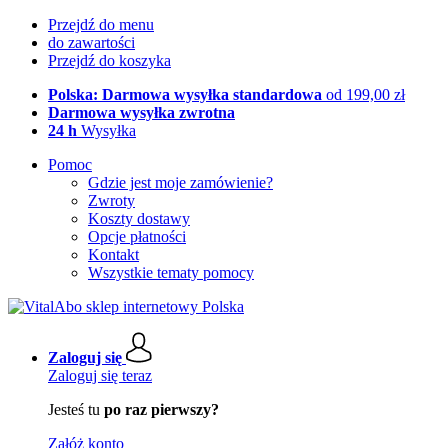
Przejdź do menu
do zawartości
Przejdź do koszyka
Polska: Darmowa wysyłka standardowa
od 199,00 zł
Darmowa wysyłka zwrotna
24 h
Wysyłka
Pomoc
Gdzie jest moje zamówienie?
Zwroty
Koszty dostawy
Opcje płatności
Kontakt
Wszystkie tematy pomocy
Zaloguj się
Zaloguj się teraz
Jesteś tu
po raz pierwszy?
Załóż konto