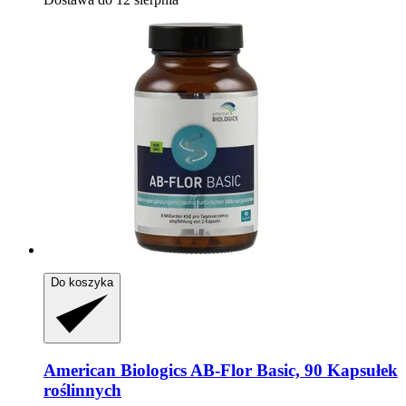
Do koszyka
American Biologics
AB-​Flor Basic, 90 Kapsułek
roślinnych