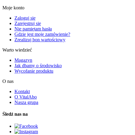
Moje konto
Zaloguj się
Zarejestruj się
Nie pamiętam hasła
Gdzie jest moje zamówienie?
Zrealizuj bon wartościowy
Warto wiedzieć
Magazyn
Jak dbamy o środowisko
Wycofanie produktu
O nas
Kontakt
O VitalAbo
Nasza grupa
Śledź nas na