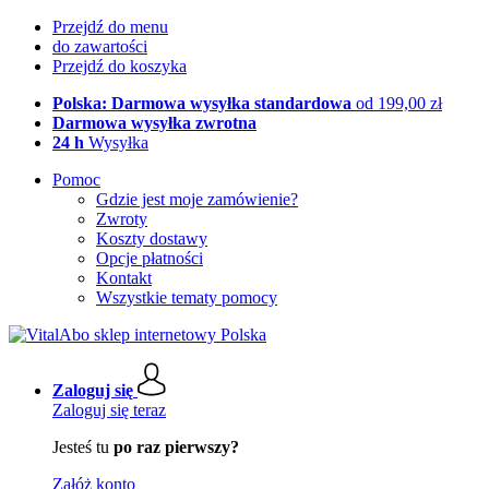
Przejdź do menu
do zawartości
Przejdź do koszyka
Polska: Darmowa wysyłka standardowa
od 199,00 zł
Darmowa wysyłka zwrotna
24 h
Wysyłka
Pomoc
Gdzie jest moje zamówienie?
Zwroty
Koszty dostawy
Opcje płatności
Kontakt
Wszystkie tematy pomocy
Zaloguj się
Zaloguj się teraz
Jesteś tu
po raz pierwszy?
Załóż konto