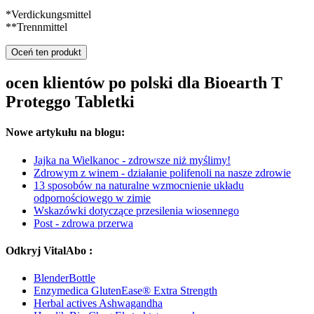
*Verdickungsmittel
**Trennmittel
Oceń ten produkt
ocen klientów po polski dla Bioearth T
Proteggo Tabletki
Nowe artykułu na blogu:
Jajka na Wielkanoc - zdrowsze niż myślimy!
Zdrowym z winem - działanie polifenoli na nasze zdrowie
13 sposobów na naturalne wzmocnienie układu
odpornościowego w zimie
Wskazówki dotyczące przesilenia wiosennego
Post - zdrowa przerwa
Odkryj VitalAbo :
BlenderBottle
Enzymedica GlutenEase® Extra Strength
Herbal actives Ashwagandha