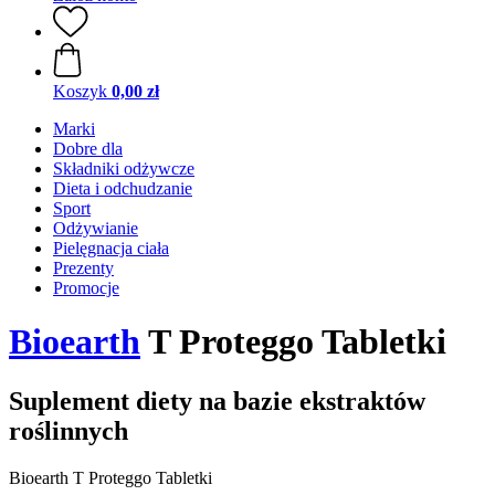
Koszyk
0,00 zł
Marki
Dobre dla
Składniki odżywcze
Dieta i odchudzanie
Sport
Odżywianie
Pielęgnacja ciała
Prezenty
Promocje
Bioearth
T Proteggo Tabletki
Suplement diety na bazie ekstraktów
roślinnych
Bioearth T Proteggo Tabletki