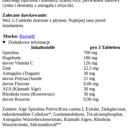
mikroalgi (spirulina i klamath), dzikiej róży, pierwiastek śladowy
cynku i ekstrakty z astragalu i różyczki.
Zalecane dawkowanie:
Weź 2-3 tabletki dziennie z płynem. Najlepiej rano przed
śniadaniem.
Marka:
Bioearth
Dodatkowe informacje
Inhaltsstoffe
pro 3 Tabletten
Spirulina
700 mg
Hagebutte
180 mg
davon Vitamin C
126 mg
Zink
22,5 mg
Astragalus (Tragant)
30 mg
davon Polysaccharide
21 mg
davon Flavone
0,06 mg
AFA (Klamath Alge)
30 mg
Rhodiola rosea (Rosenwurz)
30 mg
davon Rosavin
0,90 mg
Zutaten: Alge Spirulina Pulver,Rosa canina L Extrakt, Zinkgluconat,
mikrokristalline Cellulose*, Gummiarabikum, Tricalciumphosphat,
Astragalus Wurzeltrockenextrakt, Klamath Algen, Rhodiola
Wurzelextrakt, Siliciumdioxid**