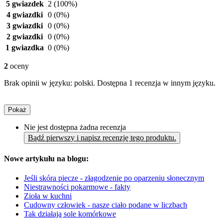
5 gwiazdek
2
(100%)
4 gwiazdki
0
(0%)
3 gwiazdki
0
(0%)
2 gwiazdki
0
(0%)
1 gwiazdka
0
(0%)
2
oceny
Brak opinii w języku: polski. Dostępna 1 recenzja w innym języku.
Pokaż
Nie jest dostępna żadna recenzja
Bądź pierwszy i napisz recenzję tego produktu.
Nowe artykułu na blogu:
Jeśli skóra piecze - złagodzenie po oparzeniu słonecznym
Niestrawności pokarmowe - fakty
Zioła w kuchni
Cudowny człowiek - nasze ciało podane w liczbach
Tak działają sole komórkowe