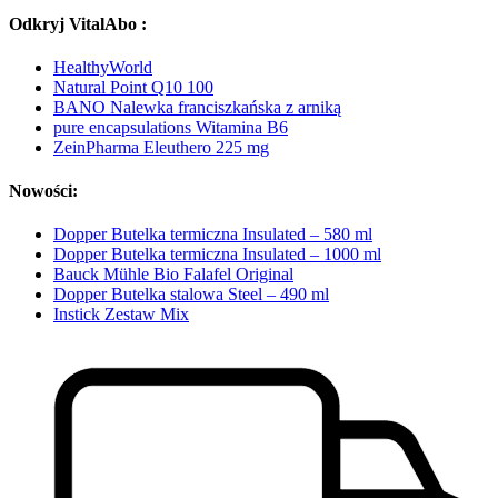
Odkryj VitalAbo :
HealthyWorld
Natural Point Q10 100
BANO Nalewka franciszkańska z arniką
pure encapsulations Witamina B6
ZeinPharma Eleuthero 225 mg
Nowości:
Dopper Butelka termiczna Insulated – 580 ml
Dopper Butelka termiczna Insulated – 1000 ml
Bauck Mühle Bio Falafel Original
Dopper Butelka stalowa Steel – 490 ml
Instick Zestaw Mix