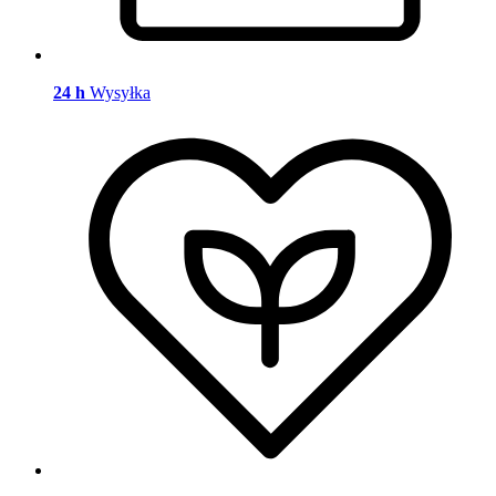
24 h
Wysyłka