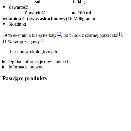
sól
0,04 g
Zawartość
Zawartość
na 100 ml
witamina C (kwas askorbinowy)
16 Milligramm
Składniki
[1]
[1]
59 % ekstrakt z białej herbaty
, 30 % sok z czarnej porzeczki
,
[1]
11 % syrop z agawy
z upraw ekologicznych
Ogólne informacje o witaminie C
Informacje prawne
Pasujące produkty