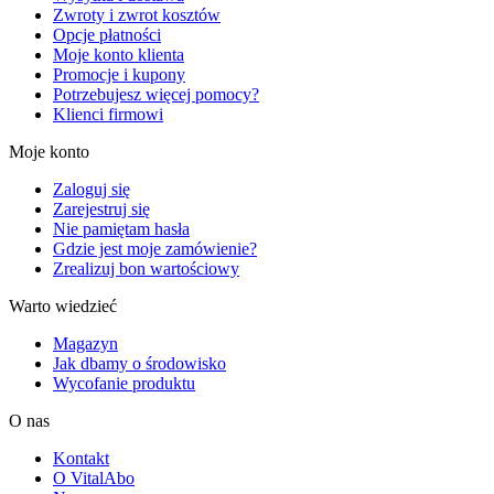
Zwroty i zwrot kosztów
Opcje płatności
Moje konto klienta
Promocje i kupony
Potrzebujesz więcej pomocy?
Klienci firmowi
Moje konto
Zaloguj się
Zarejestruj się
Nie pamiętam hasła
Gdzie jest moje zamówienie?
Zrealizuj bon wartościowy
Warto wiedzieć
Magazyn
Jak dbamy o środowisko
Wycofanie produktu
O nas
Kontakt
O VitalAbo