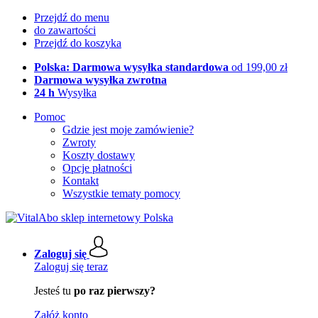
Przejdź do menu
do zawartości
Przejdź do koszyka
Polska: Darmowa wysyłka standardowa
od 199,00 zł
Darmowa wysyłka zwrotna
24 h
Wysyłka
Pomoc
Gdzie jest moje zamówienie?
Zwroty
Koszty dostawy
Opcje płatności
Kontakt
Wszystkie tematy pomocy
Zaloguj się
Zaloguj się teraz
Jesteś tu
po raz pierwszy?
Załóż konto