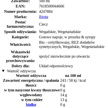
Zawartość:
500 ml
EAN:
7618500944606
Numer producenta:
4247884
Marka:
Biotta
Postać
Ciecz
farmaceutyczna:
Sposób odżywiania:
Wegańskie, Wegetariańskie
Kategorie:
Gotowe napoje, w proszku & syropy
Bio - certyfikowany, BEZ dodatków
Właściwości:
syntetycznych, Wegańskie, Wegetariańskie
Wskazówki
dotyczące
spożyć niezwłocznie po otwarciu
przechowywania:
Dobry dla:
Układ odpornościowy
Wartość odżywcza
Wartość odżywcza
na 100 ml
Zawartość energetyczna / spalania
243 / 58 kj / kcal
tłuszcz
0 g
w tym nasycone kwasy tłuszczowe
0 g
węglowodany
14 g
w tym cukier
13 g
białko
0 g