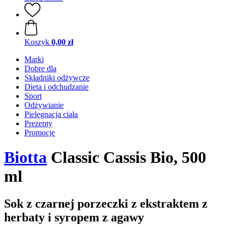
Koszyk
0,00 zł
Marki
Dobre dla
Składniki odżywcze
Dieta i odchudzanie
Sport
Odżywianie
Pielęgnacja ciała
Prezenty
Promocje
Biotta
Classic Cassis Bio, 500
ml
Sok z czarnej porzeczki z ekstraktem z
herbaty i syropem z agawy