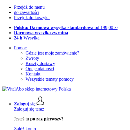
Przejdź do menu
do zawartości
Przejdź do koszyka
Polska: Darmowa wysyłka standardowa
od 199,00 zł
Darmowa wysyłka zwrotna
24 h
Wysyłka
Pomoc
Gdzie jest moje zamówienie?
Zwroty
Koszty dostawy
Opcje płatności
Kontakt
Wszystkie tematy pomocy
Zaloguj się
Zaloguj się teraz
Jesteś tu
po raz pierwszy?
Załóż konto