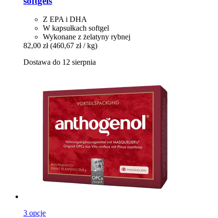
softgels
Z EPA i DHA
W kapsułkach softgel
Wykonane z żelatyny rybnej
82,00 zł
(460,67 zł / kg)
Dostawa do 12 sierpnia
3 opcje