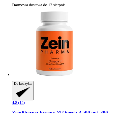
Darmowa dostawa do 12 sierpnia
Do koszyka
4.8 (14)
ZeinPharma
Essence M Omega-​3 500 mg, 300