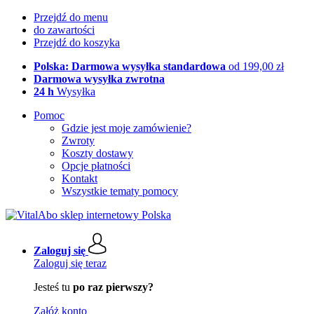
Przejdź do menu
do zawartości
Przejdź do koszyka
Polska: Darmowa wysyłka standardowa
od 199,00 zł
Darmowa wysyłka zwrotna
24 h
Wysyłka
Pomoc
Gdzie jest moje zamówienie?
Zwroty
Koszty dostawy
Opcje płatności
Kontakt
Wszystkie tematy pomocy
Zaloguj się
Zaloguj się teraz
Jesteś tu
po raz pierwszy?
Załóż konto