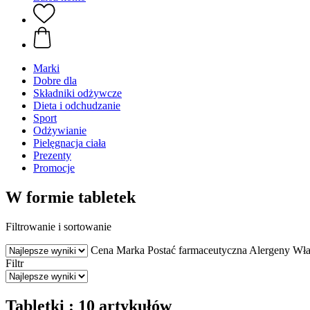
Marki
Dobre dla
Składniki odżywcze
Dieta i odchudzanie
Sport
Odżywianie
Pielęgnacja ciała
Prezenty
Promocje
W formie tabletek
Filtrowanie i sortowanie
Cena
Marka
Postać farmaceutyczna
Alergeny
Wła
Filtr
Tabletki : 10 artykułów