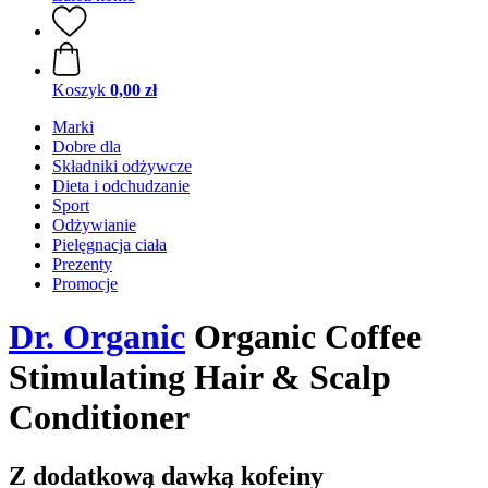
Koszyk
0,00 zł
Marki
Dobre dla
Składniki odżywcze
Dieta i odchudzanie
Sport
Odżywianie
Pielęgnacja ciała
Prezenty
Promocje
Dr. Organic
Organic Coffee
Stimulating Hair & Scalp
Conditioner
Z dodatkową dawką kofeiny