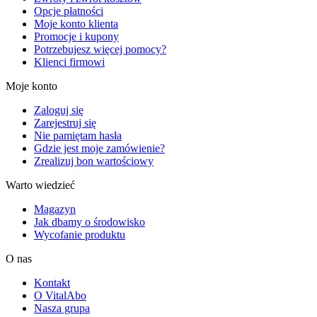
Opcje płatności
Moje konto klienta
Promocje i kupony
Potrzebujesz więcej pomocy?
Klienci firmowi
Moje konto
Zaloguj się
Zarejestruj się
Nie pamiętam hasła
Gdzie jest moje zamówienie?
Zrealizuj bon wartościowy
Warto wiedzieć
Magazyn
Jak dbamy o środowisko
Wycofanie produktu
O nas
Kontakt
O VitalAbo
Nasza grupa