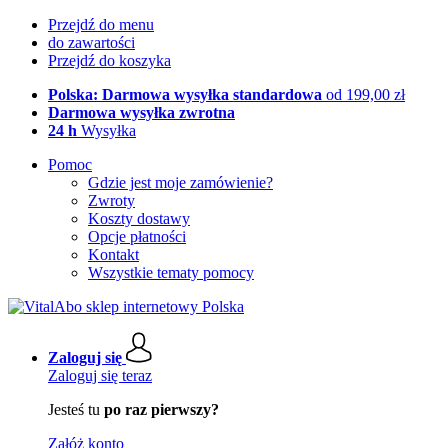
Przejdź do menu
do zawartości
Przejdź do koszyka
Polska: Darmowa wysyłka standardowa
od 199,00 zł
Darmowa wysyłka zwrotna
24 h
Wysyłka
Pomoc
Gdzie jest moje zamówienie?
Zwroty
Koszty dostawy
Opcje płatności
Kontakt
Wszystkie tematy pomocy
Zaloguj się
Zaloguj się teraz
Jesteś tu
po raz pierwszy?
Załóż konto