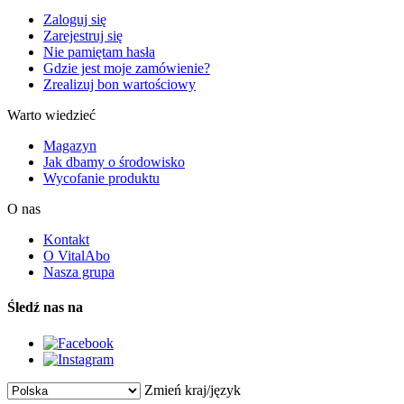
Zaloguj się
Zarejestruj się
Nie pamiętam hasła
Gdzie jest moje zamówienie?
Zrealizuj bon wartościowy
Warto wiedzieć
Magazyn
Jak dbamy o środowisko
Wycofanie produktu
O nas
Kontakt
O VitalAbo
Nasza grupa
Śledź nas na
Zmień kraj/język