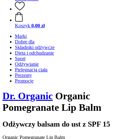
Koszyk
0,00 zł
Marki
Dobre dla
Składniki odżywcze
Dieta i odchudzanie
Sport
Odżywianie
Pielęgnacja ciała
Prezenty
Promocje
Dr. Organic
Organic
Pomegranate Lip Balm
Odżywczy balsam do ust z SPF 15
Organic Pomegranate Lip Balm