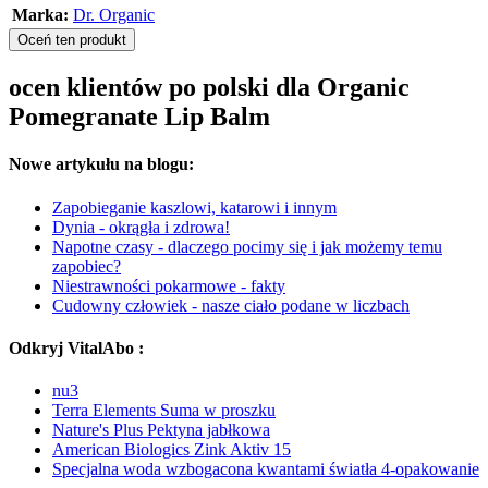
Marka:
Dr. Organic
Oceń ten produkt
ocen klientów po polski dla Organic
Pomegranate Lip Balm
Nowe artykułu na blogu:
Zapobieganie kaszlowi, katarowi i innym
Dynia - okrągła i zdrowa!
Napotne czasy - dlaczego pocimy się i jak możemy temu
zapobiec?
Niestrawności pokarmowe - fakty
Cudowny człowiek - nasze ciało podane w liczbach
Odkryj VitalAbo :
nu3
Terra Elements Suma w proszku
Nature's Plus Pektyna jabłkowa
American Biologics Zink Aktiv 15
Specjalna woda wzbogacona kwantami światła 4-opakowanie