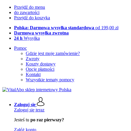
Przejdź do menu
do zawartości
Przejdź do koszyka
Polska: Darmowa wysyłka standardowa
od 199,00 zł
Darmowa wysyłka zwrotna
24 h
Wysyłka
Pomoc
Gdzie jest moje zamówienie?
Zwroty
Koszty dostawy
Opcje płatności
Kontakt
Wszystkie tematy pomocy
Zaloguj się
Zaloguj się teraz
Jesteś tu
po raz pierwszy?
Załóż konto