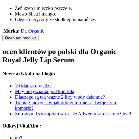
Żeń-szeń i mleczko pszczele.
Masło Shea i mango.
Olejek eteryczny ze słodkiej pomarańczy.
Marka:
Dr. Organic
Oceń ten produkt
ocen klientów po polski dla Organic
Royal Jelly Lip Serum
Nowe artykułu na blogu:
10 kłamst o wadze
Mity odżywiania pod kontrolą
Dlaczego są tak ważne 2 litry wody dziennie?
Trening mózgu - w jak dobrej formie są Twoje szare
komórki?
Zdrowym i szczupłym w czasie Adwentu - to jest możliwe!
Odkryj VitalAbo :
nu3