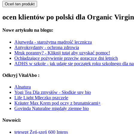
Oceń ten produkt
ocen klientów po polski dla Organic Virg
Nowe artykułu na blogu:
Ajurweda - starożytna mądrość lecznicza
Antyoksydanty - ochrona zdrowia
Mruk poranny? - Kliknij tutaj aby uzyskać pomoc!
Ochładzające pożywienie przeciw gorączce dni letnich
ADHS w szkole - jak udaje się początek roku szkolnego dla n
Odkryj VitalAbo :
Alnatura
Yogi Tea Dla zmysłów - Słodkie sny bio
Life Light Mleczko pszczele
Kräuter Max Krem pod oczy z brunatnicami+
Govinda Naturalne migdały ziemne bio
Nowości:
tetesept Żeń-szeń 600 Intens