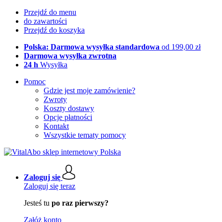
Przejdź do menu
do zawartości
Przejdź do koszyka
Polska: Darmowa wysyłka standardowa
od 199,00 zł
Darmowa wysyłka zwrotna
24 h
Wysyłka
Pomoc
Gdzie jest moje zamówienie?
Zwroty
Koszty dostawy
Opcje płatności
Kontakt
Wszystkie tematy pomocy
Zaloguj się
Zaloguj się teraz
Jesteś tu
po raz pierwszy?
Załóż konto