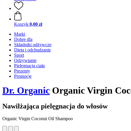
Koszyk
0,00 zł
Marki
Dobre dla
Składniki odżywcze
Dieta i odchudzanie
Sport
Odżywianie
Pielęgnacja ciała
Prezenty
Promocje
Dr. Organic
Organic Virgin Co
Nawilżająca pielęgnacja do włosów
Organic Virgin Coconut Oil Shampoo