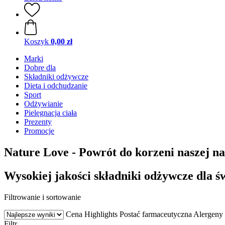
Koszyk
0,00 zł
Marki
Dobre dla
Składniki odżywcze
Dieta i odchudzanie
Sport
Odżywianie
Pielęgnacja ciała
Prezenty
Promocje
Nature Love - Powrót do korzeni naszej n
Wysokiej jakości składniki odżywcze dla ś
Filtrowanie i sortowanie
Cena
Highlights
Postać farmaceutyczna
Alergeny
Filtr