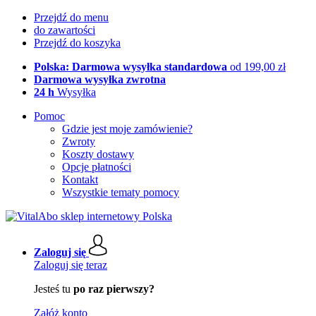
Przejdź do menu
do zawartości
Przejdź do koszyka
Polska: Darmowa wysyłka standardowa
od 199,00 zł
Darmowa wysyłka zwrotna
24 h
Wysyłka
Pomoc
Gdzie jest moje zamówienie?
Zwroty
Koszty dostawy
Opcje płatności
Kontakt
Wszystkie tematy pomocy
Zaloguj się
Zaloguj się teraz
Jesteś tu
po raz pierwszy?
Załóż konto