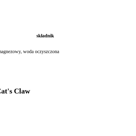
składnik
an magnezowy, woda oczyszczona
Cat's Claw