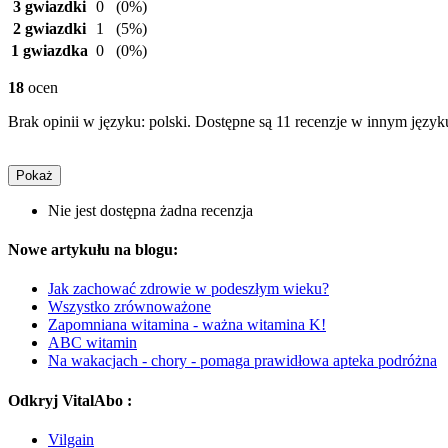
3 gwiazdki
0
(0%)
2 gwiazdki
1
(5%)
1 gwiazdka
0
(0%)
18
ocen
Brak opinii w języku: polski. Dostępne są 11 recenzje w innym język
Pokaż
Nie jest dostępna żadna recenzja
Nowe artykułu na blogu:
Jak zachować zdrowie w podeszłym wieku?
Wszystko zrównoważone
Zapomniana witamina - ważna witamina K!
ABC witamin
Na wakacjach - chory - pomaga prawidłowa apteka podróżna
Odkryj VitalAbo :
Vilgain