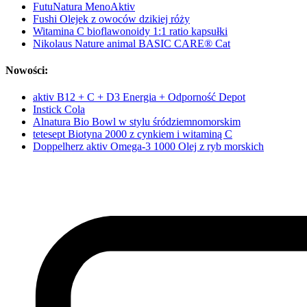
FutuNatura MenoAktiv
Fushi Olejek z owoców dzikiej róży
Witamina C bioflawonoidy 1:1 ratio kapsułki
Nikolaus Nature animal BASIC CARE® Cat
Nowości:
aktiv B12 + C + D3 Energia + Odporność Depot
Instick Cola
Alnatura Bio Bowl w stylu śródziemnomorskim
tetesept Biotyna 2000 z cynkiem i witaminą C
Doppelherz aktiv Omega-3 1000 Olej z ryb morskich