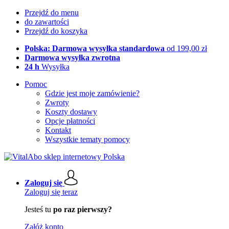
Przejdź do menu
do zawartości
Przejdź do koszyka
Polska: Darmowa wysyłka standardowa
od 199,00 zł
Darmowa wysyłka zwrotna
24 h
Wysyłka
Pomoc
Gdzie jest moje zamówienie?
Zwroty
Koszty dostawy
Opcje płatności
Kontakt
Wszystkie tematy pomocy
Zaloguj się
Zaloguj się teraz
Jesteś tu
po raz pierwszy?
Załóż konto