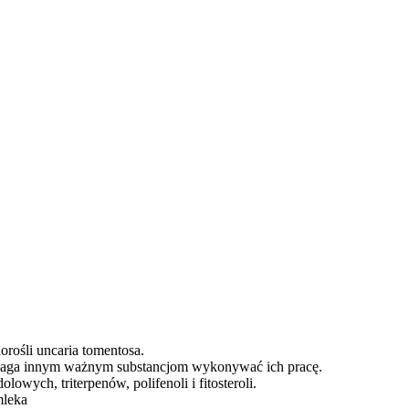
orośli uncaria tomentosa.
aga innym ważnym substancjom wykonywać ich pracę.
owych, triterpenów, polifenoli i fitosteroli.
mleka