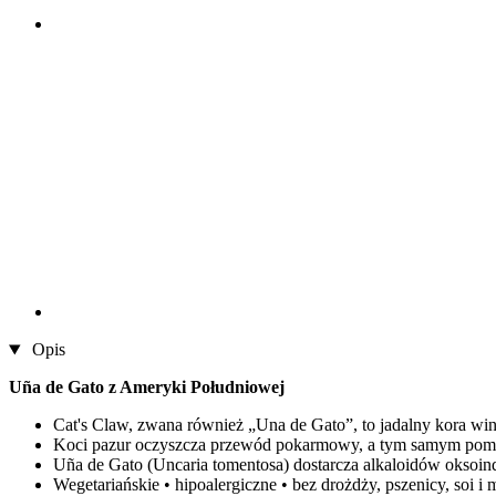
Opis
Uña de Gato z Ameryki Południowej
Cat's Claw, zwana również „Una de Gato”, to jadalny kora win
Koci pazur oczyszcza przewód pokarmowy, a tym samym pom
Uña de Gato (Uncaria tomentosa) dostarcza alkaloidów oksoindol
Wegetariańskie • hipoalergiczne • bez drożdży, pszenicy, soi i 