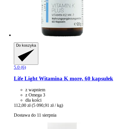
Do koszyka
5.0 (6)
Life Light
Witamina K more, 60 kapsułek
z wapniem
z Omega 3
dla kości
112,00 zł
(5 090,91 zł / kg)
Dostawa do 11 sierpnia