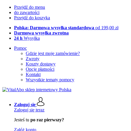
Przejdź do menu
do zawartości
Przejdź do koszyka
Polska: Darmowa wysyłka standardowa
od 199,00 zł
Darmowa wysyłka zwrotna
24 h
Wysyłka
Pomoc
Gdzie jest moje zamówienie?
Zwroty
Koszty dostawy
Opcje płatności
Kontakt
Wszystkie tematy pomocy
Zaloguj się
Zaloguj się teraz
Jesteś tu
po raz pierwszy?
Załóż konto