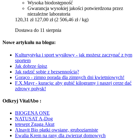
Wysoka biodostępność
Gwarancja wysokiej jakości potwierdzona przez
niezależne laboratoria
120,31 zł
127,00 zł
(2 506,46 zł / kg)
Dostawa do 11 sierpnia
Nowe artykułu na blogu:
Kulturystyka i sport wysiłowy - jak możesz zaczynać z tym
sportem
Jak dobrze śpisz
Jak radzić sobie z bezsennością?
Gorąco - zimno porada dla zimnych dni kwietniowych!
F.X.Mayr - kuracja: aby gubić kilogramy i naszej cerze dać
zdrowy połysk!
Odkryj VitalAbo :
BIOGENA ONE
NATUSAT A-Dog
tetesept Zgaga Akut
Alnavit Bio płatki owsiane, gruboziarniste
Ewalia Krem na rany dla zwierząt domowych