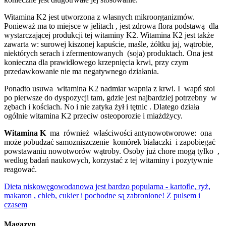
Witamina K2 jest utworzona z własnych mikroorganizmów.
Ponieważ ma to miejsce w jelitach , jest zdrowa flora podstawą dla
wystarczającej produkcji tej witaminy K2. Witamina K2 jest także
zawarta w: surowej kiszonej kapuście, maśle, żółtku jaj, wątrobie,
niektórych serach i zfermentowanych (soja) produktach. Ona jest
konieczna dla prawidłowego krzepnięcia krwi, przy czym
przedawkowanie nie ma negatywnego działania.
Ponadto usuwa witamina K2 nadmiar wapnia z krwi. I wapń stoi
po pierwsze do dyspozycji tam, gdzie jest najbardziej potrzebny w
zębach i kościach. No i nie zatyka żył i tętnic . Dlatego działa
ogólnie witamina K2 przeciw osteoporozie i miażdżycy.
Witamina K
ma również właściwości antynowotworowe: ona
może pobudzać samozniszczenie komórek białaczki i zapobiegać
powstawaniu nowotworów wątroby. Osoby już chore mogą tylko ,
według badań naukowych, korzystać z tej witaminy i pozytywnie
reagować.
Dieta niskowęgowodanowa jest bardzo popularna - kartofle, ryż,
makaron , chleb, cukier i pochodne są zabronione!
Z pulsem i
czasem
Magazyn