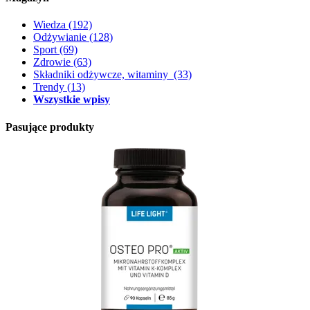
Wiedza
(192)
Odżywianie
(128)
Sport
(69)
Zdrowie
(63)
Składniki odżywcze, witaminy
(33)
Trendy
(13)
Wszystkie wpisy
Pasujące produkty