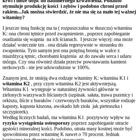
krwi i może dojść do nadmiernego krwawienia. Ponadto
stymuluje produkcję kości i zębów i podobno chroni przed
rakiem...Jak można stwierdzić, że nie ma się za mało tej ważnej
witaminy?
I jeszcze inną funkcję ma ta ( rozpuszczalna w tłuszczu) witamina
K: ona chroni tętnice przed zwapnieniem , poprzez zapobieganie
osadzania się wapnia na ich ścianach. I jeszcze więcej: ona może
działać wstecznie tzn . ona działa regresywnie w stosunku do
zwapnienia. Tym samym jest ona potężną bronią w walce z
miażdżycą tętnic, chorobami krążenia aż do zawału serca i udaru
mózgu. Czy ona również działa przeciw powstawaniu kamieni
nerkowych - nie jest udowodnione w 100%.
Znanym jest, że stnieją dwa rodzaje witaminy K: witamina K1 i
witamina K2
, przy czym witamina K2 jest aktywniejszą.
Witamina K1 występuje w naturalnej żywności głównie w
zielonych warzywach liściastych (szpinak. sałata, trawa pszenicy i
orkiszu, liście z buraków / czerwonych buraków, wszystkie rodzaje
kapusty, kapusta kiszona, awokado lub zioła jak pietruszka i
szczypiorek).
Według licznych badań, ma witamina K1 pozytywny wpływ na
ryzyko wystąpienia osteoporozy
poprzez zapobieganie utracie
gęstości mineralnej kości. Podobno, utrata masy kostnej może być
spowolniona przez witaminę K nawet o 70 procent. Jednak
konieczne jest długotrwałe jej stosowanie.