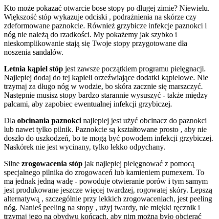
Kto może pokazać otwarcie bose stopy po długej zimie? Niewielu.
Większość stóp wykazuje odciski , podrażnienia na skórze czy
zdeformowane paznokcie. Również grzybicze infekcje paznokci i
nóg nie należą do rzadkości. My pokażemy jak szybko i
nieskomplikowanie stają się Twoje stopy przygotowane dła
noszenia sandałów.
Letnia kąpiel stóp
jest zawsze początkiem programu pielęgnacji.
Najlepiej dodaj do tej kąpieli orzeźwiające dodatki kąpielowe. Nie
trzymaj za długo nóg w wodzie, bo skóra zacznie się marszczyć.
Następnie musisz stopy bardzo starannie wysuszyć - także między
palcami, aby zapobiec ewentualnej infekcji grzybiczej.
Dla
obcinania paznokci
najlepiej jest użyć obcinacz do paznokci
lub nawet tylko pilnik. Paznokcie są kształtowane prosto , aby nie
doszło do uszkodzeń, bo te mogą być powodem infekcji grzybiczej.
Naskórek nie jest wycinany, tylko lekko odpychany.
Silne
zrogowacenia stóp
jak najlepiej pielęgnować z pomocą
specjalnego pilnika do zrogowaceń lub kamieniem pumexem. To
ma jednak jedną wadę - powoduje otwieranie porów i tym samym
jest produkowane jeszcze więcej twardzej, rogowatej skóry. Lepszą
alternatywą , szczególnie przy lekkich zrogowaceniach, jest peeling
nóg. Nanieś peeling na stopy , użyj twardy, nie miękki ręcznik i
trzymaj jego na obydwu końcach, aby nim można było obcierać