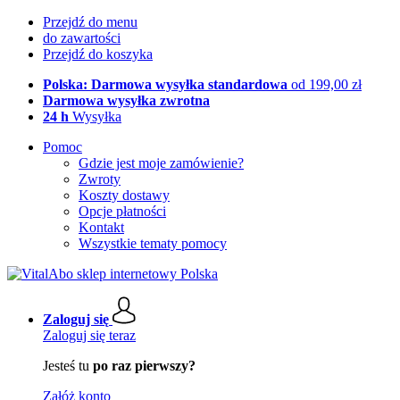
Przejdź do menu
do zawartości
Przejdź do koszyka
Polska: Darmowa wysyłka standardowa
od 199,00 zł
Darmowa wysyłka zwrotna
24 h
Wysyłka
Pomoc
Gdzie jest moje zamówienie?
Zwroty
Koszty dostawy
Opcje płatności
Kontakt
Wszystkie tematy pomocy
Zaloguj się
Zaloguj się teraz
Jesteś tu
po raz pierwszy?
Załóż konto