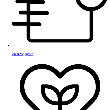
24 h
Wysyłka