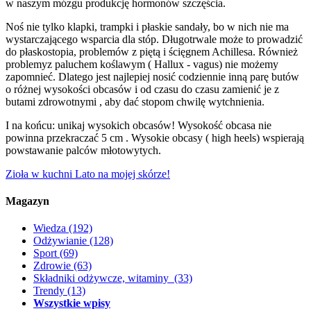
w naszym mózgu produkcję hormonów szczęścia.
Noś nie tylko klapki, trampki i płaskie sandały, bo w nich nie ma
wystarczającego wsparcia dla stóp. Długotrwale może to prowadzić
do płaskostopia, problemów z piętą i ścięgnem Achillesa. Również
problemyz paluchem koślawym ( Hallux - vagus) nie możemy
zapomnieć. Dlatego jest najlepiej nosić codziennie inną parę butów
o różnej wysokości obcasów i od czasu do czasu zamienić je z
butami zdrowotnymi , aby dać stopom chwilę wytchnienia.
I na końcu: unikaj wysokich obcasów! Wysokość obcasa nie
powinna przekraczać 5 cm . Wysokie obcasy ( high heels) wspierają
powstawanie palców młotowytych.
Zioła w kuchni
Lato na mojej skórze!
Magazyn
Wiedza
(192)
Odżywianie
(128)
Sport
(69)
Zdrowie
(63)
Składniki odżywcze, witaminy
(33)
Trendy
(13)
Wszystkie wpisy