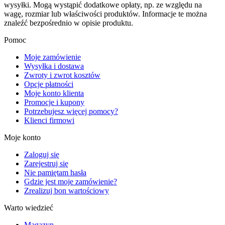
wysyłki. Mogą wystąpić dodatkowe opłaty, np. ze względu na
wagę, rozmiar lub właściwości produktów. Informacje te można
znaleźć bezpośrednio w opisie produktu.
Pomoc
Moje zamówienie
Wysyłka i dostawa
Zwroty i zwrot kosztów
Opcje płatności
Moje konto klienta
Promocje i kupony
Potrzebujesz więcej pomocy?
Klienci firmowi
Moje konto
Zaloguj się
Zarejestruj się
Nie pamiętam hasła
Gdzie jest moje zamówienie?
Zrealizuj bon wartościowy
Warto wiedzieć
Magazyn