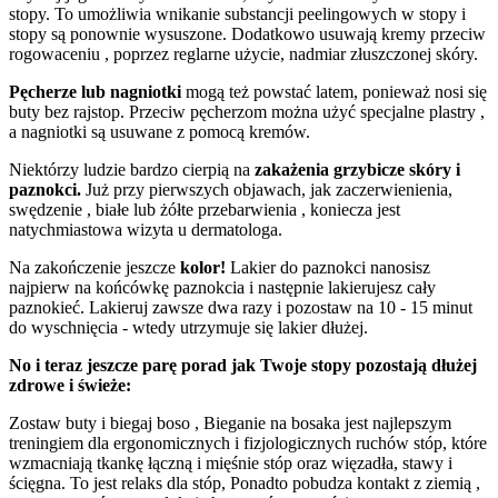
stopy. To umożliwia wnikanie substancji peelingowych w stopy i
stopy są ponownie wysuszone. Dodatkowo usuwają kremy przeciw
rogowaceniu , poprzez reglarne użycie, nadmiar złuszczonej skóry.
Pęcherze lub nagniotki
mogą też powstać latem, ponieważ nosi się
buty bez rajstop. Przeciw pęcherzom można użyć specjalne plastry ,
a nagniotki są usuwane z pomocą kremów.
Niektórzy ludzie bardzo cierpią na
zakażenia grzybicze skóry i
paznokci.
Już przy pierwszych objawach, jak zaczerwienienia,
swędzenie , białe lub żółte przebarwienia , koniecza jest
natychmiastowa wizyta u dermatologa.
Na zakończenie jeszcze
kolor!
Lakier do paznokci nanosisz
najpierw na końcówkę paznokcia i następnie lakierujesz cały
paznokieć. Lakieruj zawsze dwa razy i pozostaw na 10 - 15 minut
do wyschnięcia - wtedy utrzymuje się lakier dłużej.
No i teraz jeszcze parę porad jak Twoje stopy pozostają dłużej
zdrowe i świeże:
Zostaw buty i biegaj boso , Bieganie na bosaka jest najlepszym
treningiem dla ergonomicznych i fizjologicznych ruchów stóp, które
wzmacniają tkankę łączną i mięśnie stóp oraz więzadła, stawy i
ścięgna. To jest relaks dla stóp, Ponadto pobudza kontakt z ziemią ,