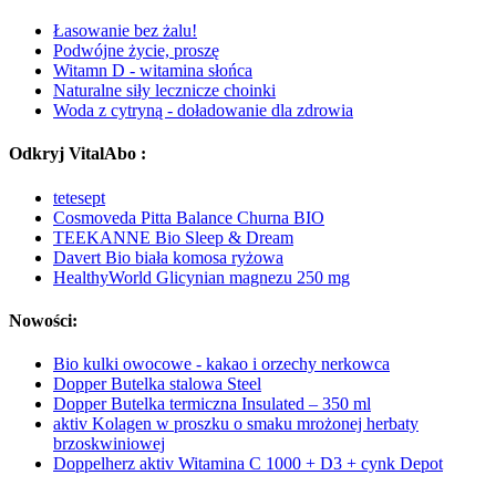
Łasowanie bez żalu!
Podwójne życie, proszę
Witamn D - witamina słońca
Naturalne siły lecznicze choinki
Woda z cytryną - doładowanie dla zdrowia
Odkryj VitalAbo :
tetesept
Cosmoveda Pitta Balance Churna BIO
TEEKANNE Bio Sleep & Dream
Davert Bio biała komosa ryżowa
HealthyWorld Glicynian magnezu 250 mg
Nowości:
Bio kulki owocowe - kakao i orzechy nerkowca
Dopper Butelka stalowa Steel
Dopper Butelka termiczna Insulated – 350 ml
aktiv Kolagen w proszku o smaku mrożonej herbaty
brzoskwiniowej
Doppelherz aktiv Witamina C 1000 + D3 + cynk Depot