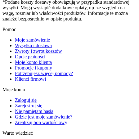
*Podane koszty dostawy obowiązują w przypadku standardowej
wysyłki. Mogą wystąpić dodatkowe opłaty, np. ze względu na
wagę, rozmiar lub właściwości produktów. Informacje te można
znaleźć bezpośrednio w opisie produktu.
Pomoc
Moje zamówienie
Wysyłka i dostawa
Zwroty i zwrot kosztów
Opcje płatności
Moje konto klienta
Promocje i kupony
Potrzebujesz więcej pomocy?
Klienci firmowi
Moje konto
Zaloguj się
Zarejestruj się
Nie pamiętam hasła
Gdzie jest moje zamówienie?
Zrealizuj bon wartościowy
Warto wiedzieć