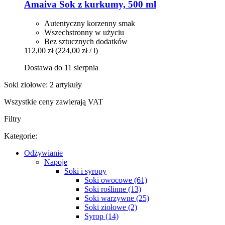
Amaiva
Sok z kurkumy, 500 ml
Autentyczny korzenny smak
Wszechstronny w użyciu
Bez sztucznych dodatków
112,00 zł
(224,00 zł / l)
Dostawa do 11 sierpnia
Soki ziołowe: 2 artykuły
Wszystkie ceny zawierają VAT
Filtry
Kategorie:
Odżywianie
Napoje
Soki i syropy
Soki owocowe (61)
Soki roślinne (13)
Soki warzywne (25)
Soki ziołowe (2)
Syrop (14)