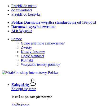
Przejdź do menu
do zawartości
Przejdź do koszyka
Polska: Darmowa wysyłka standardowa
od 199,00 zł
Darmowa wysyłka zwrotna
24 h
Wysyłka
Pomoc
Gdzie jest moje zamówienie?
Zwroty
Koszty dostawy
Opcje płatności
Kontakt
Wszystkie tematy pomocy
Zaloguj się
Zaloguj się teraz
Jesteś tu
po raz pierwszy?
Załóż konto