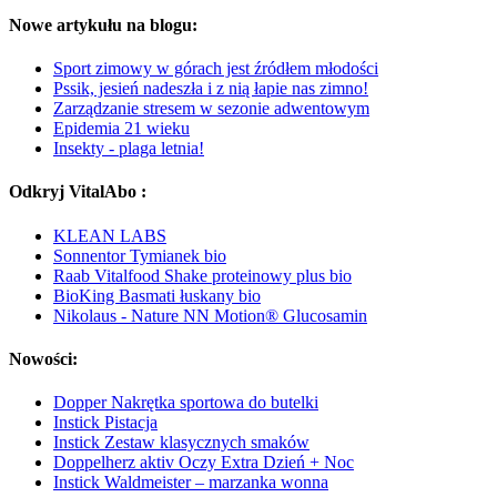
Nowe artykułu na blogu:
Sport zimowy w górach jest źródłem młodości
Pssik, jesień nadeszła i z nią łapie nas zimno!
Zarządzanie stresem w sezonie adwentowym
Epidemia 21 wieku
Insekty - plaga letnia!
Odkryj VitalAbo :
KLEAN LABS
Sonnentor Tymianek bio
Raab Vitalfood Shake proteinowy plus bio
BioKing Basmati łuskany bio
Nikolaus - Nature NN Motion® Glucosamin
Nowości:
Dopper Nakrętka sportowa do butelki
Instick Pistacja
Instick Zestaw klasycznych smaków
Doppelherz aktiv Oczy Extra Dzień + Noc
Instick Waldmeister – marzanka wonna