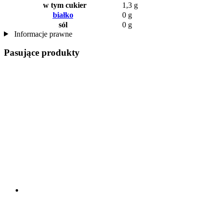
w tym cukier
1,3 g
białko
0 g
sól
0 g
Informacje prawne
Pasujące produkty