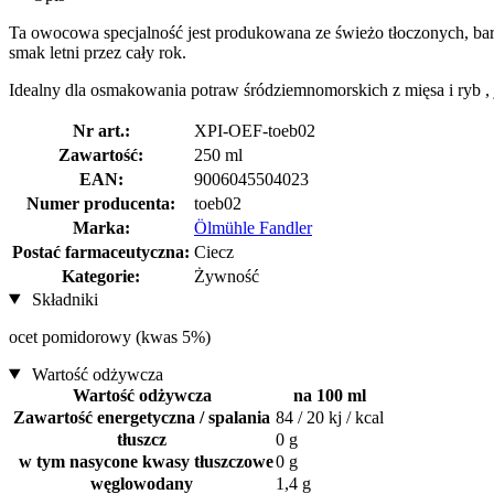
Ta owocowa specjalność jest produkowana ze świeżo tłoczonych, bar
smak letni przez cały rok.
Idealny dla osmakowania potraw śródziemnomorskich z mięsa i ryb , 
Nr art.:
XPI-OEF-toeb02
Zawartość:
250 ml
EAN:
9006045504023
Numer producenta:
toeb02
Marka:
Ölmühle Fandler
Postać farmaceutyczna:
Ciecz
Kategorie:
Żywność
Składniki
ocet pomidorowy (kwas 5%)
Wartość odżywcza
Wartość odżywcza
na 100 ml
Zawartość energetyczna / spalania
84 / 20 kj / kcal
tłuszcz
0 g
w tym nasycone kwasy tłuszczowe
0 g
węglowodany
1,4 g