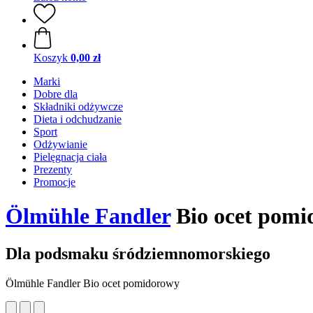
Koszyk
0,00 zł
Marki
Dobre dla
Składniki odżywcze
Dieta i odchudzanie
Sport
Odżywianie
Pielęgnacja ciała
Prezenty
Promocje
Ölmühle Fandler
Bio ocet pomi
Dla podsmaku śródziemnomorskiego
Ölmühle Fandler Bio ocet pomidorowy