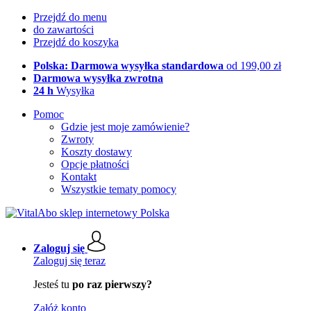
Przejdź do menu
do zawartości
Przejdź do koszyka
Polska: Darmowa wysyłka standardowa
od 199,00 zł
Darmowa wysyłka zwrotna
24 h
Wysyłka
Pomoc
Gdzie jest moje zamówienie?
Zwroty
Koszty dostawy
Opcje płatności
Kontakt
Wszystkie tematy pomocy
Zaloguj się
Zaloguj się teraz
Jesteś tu
po raz pierwszy?
Załóż konto