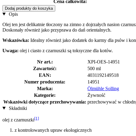
Cena całkowita:
Dodaj produkty do koszyka
Opis
Olej ten jest delikatnie tłoczony na zimno z dojrzałych nasion czarn
Doskonały również jako przyprawa do dań orientalnych.
Wskazówka:
Idealny również jako dodatek do karmy dla psów i kon
Uwaga:
olej i ciasto z czarnuszki są toksyczne dla kotów.
Nr art.:
XPI-OES-14951
Zawartość:
500 ml
EAN:
4031192149518
Numer producenta:
14951
Marka:
Ölmühle Solling
Kategorie:
Żywność
Wskazówki dotyczące przechowywania:
przechowywać w chłodny
Składniki
[1]
olej z czarnuszki
z kontrolowanych upraw ekologicznych