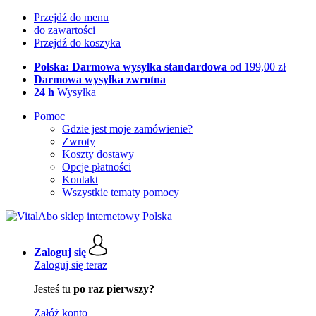
Przejdź do menu
do zawartości
Przejdź do koszyka
Polska: Darmowa wysyłka standardowa
od 199,00 zł
Darmowa wysyłka zwrotna
24 h
Wysyłka
Pomoc
Gdzie jest moje zamówienie?
Zwroty
Koszty dostawy
Opcje płatności
Kontakt
Wszystkie tematy pomocy
Zaloguj się
Zaloguj się teraz
Jesteś tu
po raz pierwszy?
Załóż konto