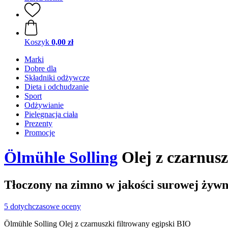
Koszyk
0,00 zł
Marki
Dobre dla
Składniki odżywcze
Dieta i odchudzanie
Sport
Odżywianie
Pielęgnacja ciała
Prezenty
Promocje
Ölmühle Solling
Olej z czarnusz
Tłoczony na zimno w jakości surowej żywn
5 dotychczasowe oceny
Ölmühle Solling Olej z czarnuszki filtrowany egipski BIO