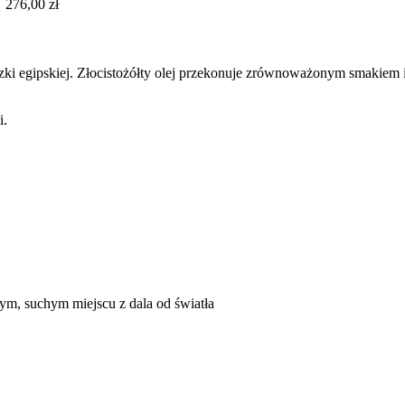
276,00 zł
uszki egipskiej. Złocistożółty olej przekonuje zrównoważonym smakiem 
i.
m, suchym miejscu z dala od światła