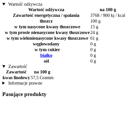
Wartość odżywcza
Wartość odżywcza
na 100 g
Zawartość energetyczna / spalania
3768 / 900 kj / kcal
tłuszcz
100 g
w tym nasycone kwasy tłuszczowe
15 g
w tym proste nienasycone kwasy tłuszczowe
24 g
w tym wielonienasycone kwasy tłuszczowe
61 g
węglowodany
0 g
w tym cukier
0 g
białko
0 g
sól
0 g
Zawartość
Zawartość
na 100 g
kwas linolowy
57,5 Gramm
Informacje prawne
Pasujące produkty