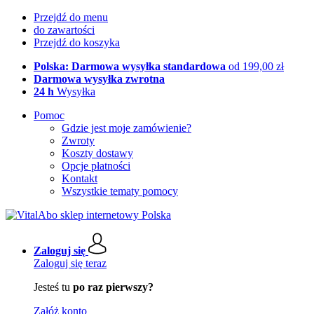
Przejdź do menu
do zawartości
Przejdź do koszyka
Polska: Darmowa wysyłka standardowa
od 199,00 zł
Darmowa wysyłka zwrotna
24 h
Wysyłka
Pomoc
Gdzie jest moje zamówienie?
Zwroty
Koszty dostawy
Opcje płatności
Kontakt
Wszystkie tematy pomocy
Zaloguj się
Zaloguj się teraz
Jesteś tu
po raz pierwszy?
Załóż konto