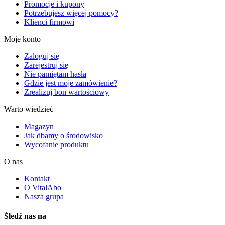
Promocje i kupony
Potrzebujesz więcej pomocy?
Klienci firmowi
Moje konto
Zaloguj się
Zarejestruj się
Nie pamiętam hasła
Gdzie jest moje zamówienie?
Zrealizuj bon wartościowy
Warto wiedzieć
Magazyn
Jak dbamy o środowisko
Wycofanie produktu
O nas
Kontakt
O VitalAbo
Nasza grupa
Śledź nas na