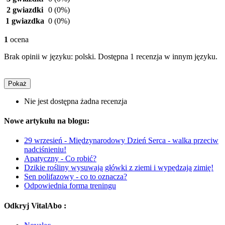
2 gwiazdki
0
(0%)
1 gwiazdka
0
(0%)
1
ocena
Brak opinii w języku: polski. Dostępna 1 recenzja w innym języku.
Pokaż
Nie jest dostępna żadna recenzja
Nowe artykułu na blogu:
29 wrzesień - Międzynarodowy Dzień Serca - walka przeciw
nadciśnieniu!
Apatyczny - Co robić?
Dzikie rośliny wysuwają główki z ziemi i wypędzają zimię!
Sen polifazowy - co to oznacza?
Odpowiednia forma treningu
Odkryj VitalAbo :