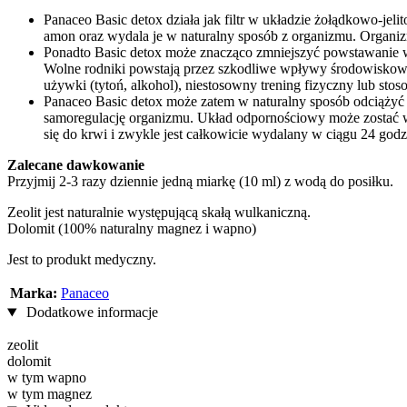
Panaceo Basic detox działa jak filtr w układzie żołądkowo-jeli
amon oraz wydala je w naturalny sposób z organizmu. Organiz
Ponadto Basic detox może znacząco zmniejszyć powstawanie 
Wolne rodniki powstają przez szkodliwe wpływy środowiskowe (
używki (tytoń, alkohol), niestosowny trening fizyczny lub sto
Panaceo Basic detox może zatem w naturalny sposób odciążyć na
samoregulację organizmu. Układ odpornościowy może zostać wzm
się do krwi i zwykle jest całkowicie wydalany w ciągu 24 godz
Zalecane dawkowanie
Przyjmij 2-3 razy dziennie jedną miarkę (10 ml) z wodą do posiłku.
Zeolit ​​jest naturalnie występującą skałą wulkaniczną.
Dolomit (100% naturalny magnez i wapno)
Jest to produkt medyczny.
Marka:
Panaceo
Dodatkowe informacje
zeolit
dolomit
w tym wapno
w tym magnez