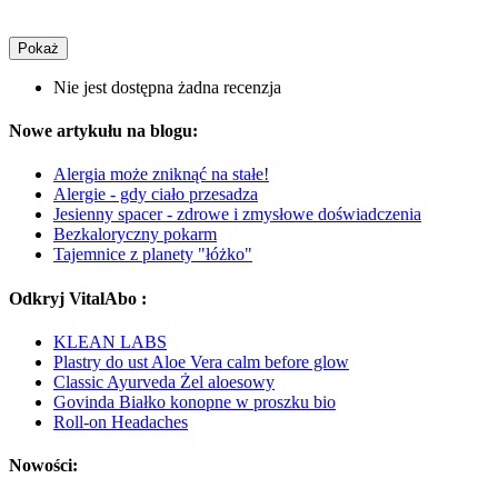
Pokaż
Nie jest dostępna żadna recenzja
Nowe artykułu na blogu:
Alergia może zniknąć na stałe!
Alergie - gdy ciało przesadza
Jesienny spacer - zdrowe i zmysłowe doświadczenia
Bezkaloryczny pokarm
Tajemnice z planety "łóżko"
Odkryj VitalAbo :
KLEAN LABS
Plastry do ust Aloe Vera calm before glow
Classic Ayurveda Żel aloesowy
Govinda Białko konopne w proszku bio
Roll-on Headaches
Nowości: