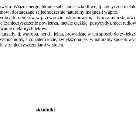
towym. Wiąże energochłonne substancje szkodliwe, tj. toksyczne metale c
mowi dostarczane są jednocześnie naturalny magnez i wapno.
wolnych rodników w przewodzie pokarmowym, a tym samym stanowi ist
zanieczyszczenie powietrza, metale ciężkie, pestycydy), sieci radiow
sowanie niektórych leków.
rządy, tj. wątroba, nerki i jelita, prowadząc w ten sposób do zwiększ
ocniony, a co zatem idzie, zwiększona jest w naturalny sposób wydaj
in z zanieczyszczeniami w stolcu.
składniki