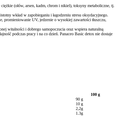
iężkie (ołów, arsen, kadm, chrom i nikiel), toksyny metaboliczne, tj.
otny wkład w zapobieganiu i łagodzeniu stresu oksydacyjnego.
e, promieniowanie UV, jedzenie o wysokiej zawartości tłuszczu,
onej witalności i dobrego samopoczucia oraz wspiera naturalną
ność podczas pracy i na co dzień. Panaceo Basic detox nie dostaje
100 g
90 g
10 g
2,2g
1.3g