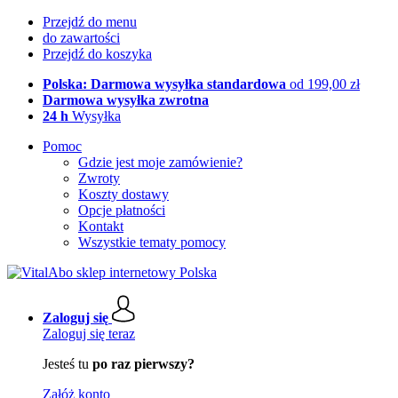
Przejdź do menu
do zawartości
Przejdź do koszyka
Polska: Darmowa wysyłka standardowa
od 199,00 zł
Darmowa wysyłka zwrotna
24 h
Wysyłka
Pomoc
Gdzie jest moje zamówienie?
Zwroty
Koszty dostawy
Opcje płatności
Kontakt
Wszystkie tematy pomocy
Zaloguj się
Zaloguj się teraz
Jesteś tu
po raz pierwszy?
Załóż konto