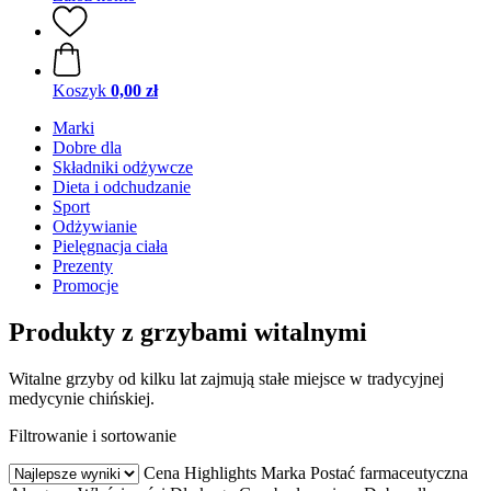
Koszyk
0,00 zł
Marki
Dobre dla
Składniki odżywcze
Dieta i odchudzanie
Sport
Odżywianie
Pielęgnacja ciała
Prezenty
Promocje
Produkty z grzybami witalnymi
Witalne grzyby od kilku lat zajmują stałe miejsce w tradycyjnej
medycynie chińskiej.
Filtrowanie i sortowanie
Cena
Highlights
Marka
Postać farmaceutyczna