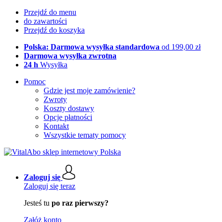
Przejdź do menu
do zawartości
Przejdź do koszyka
Polska: Darmowa wysyłka standardowa
od 199,00 zł
Darmowa wysyłka zwrotna
24 h
Wysyłka
Pomoc
Gdzie jest moje zamówienie?
Zwroty
Koszty dostawy
Opcje płatności
Kontakt
Wszystkie tematy pomocy
Zaloguj się
Zaloguj się teraz
Jesteś tu
po raz pierwszy?
Załóż konto