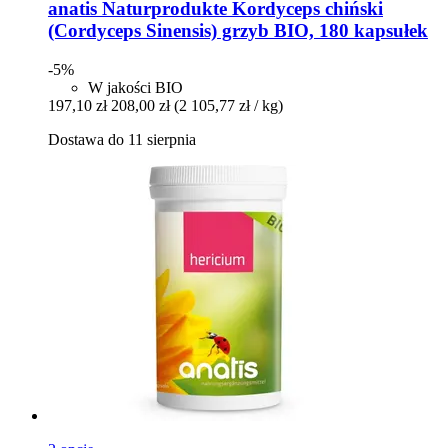
anatis Naturprodukte
Kordyceps chiński
(Cordyceps Sinensis) grzyb BIO, 180 kapsułek
-5%
W jakości BIO
197,10 zł
208,00 zł
(2 105,77 zł / kg)
Dostawa do 11 sierpnia