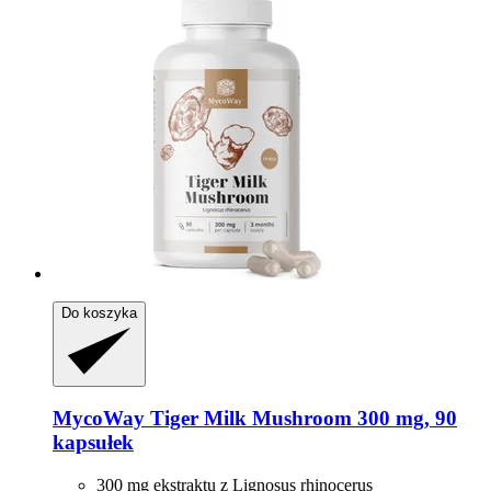
Do koszyka
MycoWay
Tiger Milk Mushroom 300 mg, 90
kapsułek
300 mg ekstraktu z Lignosus rhinocerus