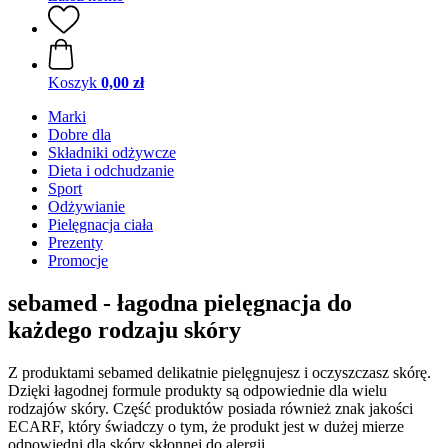
Koszyk
0,00 zł
Marki
Dobre dla
Składniki odżywcze
Dieta i odchudzanie
Sport
Odżywianie
Pielęgnacja ciała
Prezenty
Promocje
sebamed - łagodna pielęgnacja do
każdego rodzaju skóry
Z produktami sebamed delikatnie pielęgnujesz i oczyszczasz skórę.
Dzięki łagodnej formule produkty są odpowiednie dla wielu
rodzajów skóry. Część produktów posiada również znak jakości
ECARF, który świadczy o tym, że produkt jest w dużej mierze
odpowiedni dla skóry skłonnej do alergii.