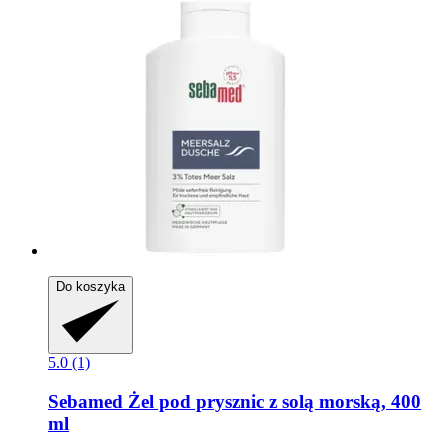
Do koszyka
5.0 (1)
Sebamed
Żel pod prysznic z solą morską, 400
ml