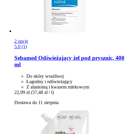
2 opcje
5.0 (1)
Sebamed
Odświeżający żel pod prysznic, 400
ml
Do skóry wrażliwej
Łagodny i odświeżający
Z alantoiną i kwasem mlekowym
22,99 zł
(57,48 zł / l)
Dostawa do 11 sierpnia