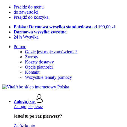
Przejdź do menu
do zawartości
Przejdź do koszyka
Polska: Darmowa wysyłka standardowa
od 199,00 zł
Darmowa wysyłka zwrotna
24 h
Wysyłka
Pomoc
Gdzie jest moje zamówienie?
Zwroty
Koszty dostawy
Opcje płatności
Kontakt
Wszystkie tematy pomocy
Zaloguj się
Zaloguj się teraz
Jesteś tu
po raz pierwszy?
Załóż konto