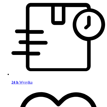
24 h
Wysyłka