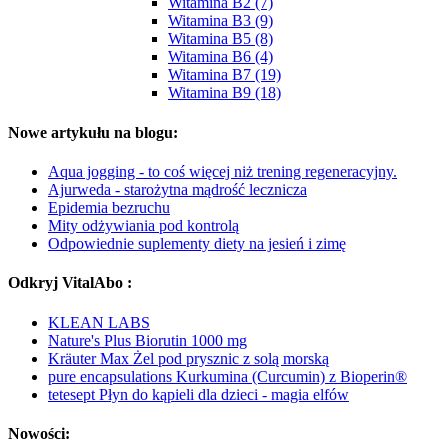
Witamina B2 (7)
Witamina B3 (9)
Witamina B5 (8)
Witamina B6 (4)
Witamina B7 (19)
Witamina B9 (18)
Nowe artykułu na blogu:
Aqua jogging - to coś więcej niż trening regeneracyjny.
Ajurweda - starożytna mądrość lecznicza
Epidemia bezruchu
Mity odżywiania pod kontrolą
Odpowiednie suplementy diety na jesień i zimę
Odkryj VitalAbo :
KLEAN LABS
Nature's Plus Biorutin 1000 mg
Kräuter Max Żel pod prysznic z solą morską
pure encapsulations Kurkumina (Curcumin) z Bioperin®
tetesept Płyn do kąpieli dla dzieci - magia elfów
Nowości: