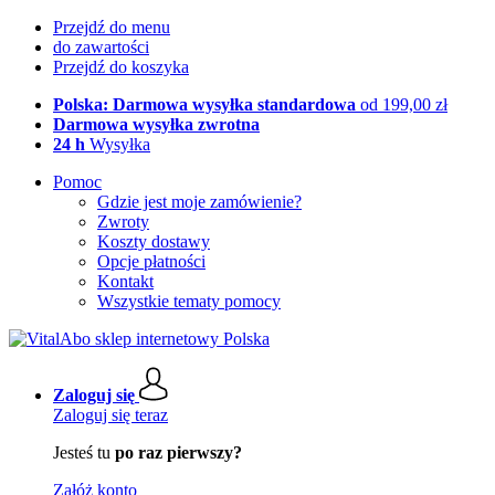
Przejdź do menu
do zawartości
Przejdź do koszyka
Polska: Darmowa wysyłka standardowa
od 199,00 zł
Darmowa wysyłka zwrotna
24 h
Wysyłka
Pomoc
Gdzie jest moje zamówienie?
Zwroty
Koszty dostawy
Opcje płatności
Kontakt
Wszystkie tematy pomocy
Zaloguj się
Zaloguj się teraz
Jesteś tu
po raz pierwszy?
Załóż konto