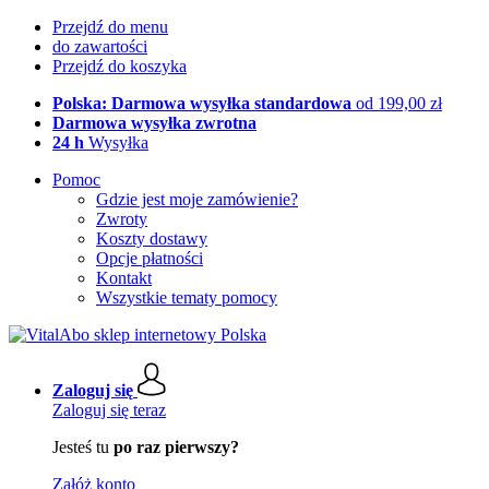
Przejdź do menu
do zawartości
Przejdź do koszyka
Polska: Darmowa wysyłka standardowa
od 199,00 zł
Darmowa wysyłka zwrotna
24 h
Wysyłka
Pomoc
Gdzie jest moje zamówienie?
Zwroty
Koszty dostawy
Opcje płatności
Kontakt
Wszystkie tematy pomocy
Zaloguj się
Zaloguj się teraz
Jesteś tu
po raz pierwszy?
Załóż konto