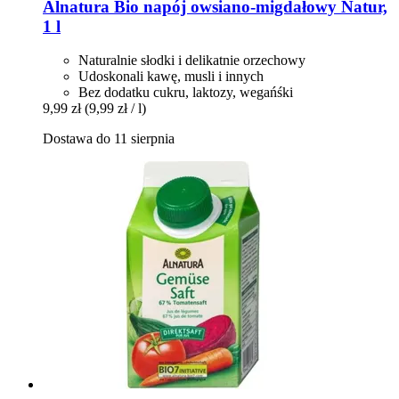
Alnatura
Bio napój owsiano-​migdałowy Natur,
1 l
Naturalnie słodki i delikatnie orzechowy
Udoskonali kawę, musli i innych
Bez dodatku cukru, laktozy, wegańśki
9,99 zł
(9,99 zł / l)
Dostawa do 11 sierpnia