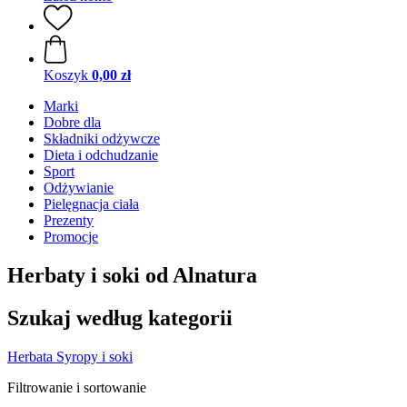
Koszyk
0,00 zł
Marki
Dobre dla
Składniki odżywcze
Dieta i odchudzanie
Sport
Odżywianie
Pielęgnacja ciała
Prezenty
Promocje
Herbaty i soki od Alnatura
Szukaj według kategorii
Herbata
Syropy i soki
Filtrowanie i sortowanie