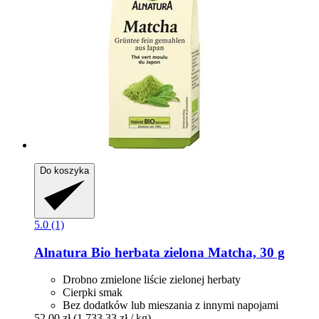
Do koszyka
5.0 (1)
Alnatura
Bio herbata zielona Matcha, 30 g
Drobno zmielone liście zielonej herbaty
Cierpki smak
Bez dodatków lub mieszania z innymi napojami
52,00 zł
(1 733,33 zł / kg)