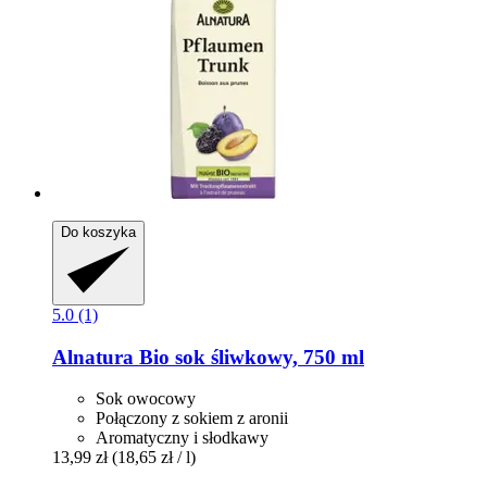
Do koszyka
5.0 (1)
Alnatura
Bio sok śliwkowy, 750 ml
Sok owocowy
Połączony z sokiem z aronii
Aromatyczny i słodkawy
13,99 zł
(18,65 zł / l)