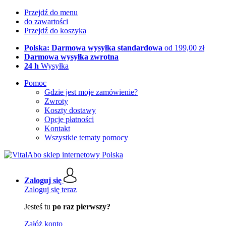
Przejdź do menu
do zawartości
Przejdź do koszyka
Polska: Darmowa wysyłka standardowa
od 199,00 zł
Darmowa wysyłka zwrotna
24 h
Wysyłka
Pomoc
Gdzie jest moje zamówienie?
Zwroty
Koszty dostawy
Opcje płatności
Kontakt
Wszystkie tematy pomocy
Zaloguj się
Zaloguj się teraz
Jesteś tu
po raz pierwszy?
Załóż konto