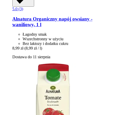
5.0 (3)
Alnatura
Organiczny napój owsiany -​
waniliowy, 1 l
Łagodny smak
Wszechstronny w użyciu
Bez laktozy i dodatku cukru
8,99 zł
(8,99 zł / l)
Dostawa do 11 sierpnia