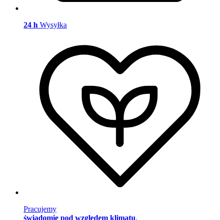
24 h
Wysyłka
Pracujemy
świadomie pod względem klimatu
.