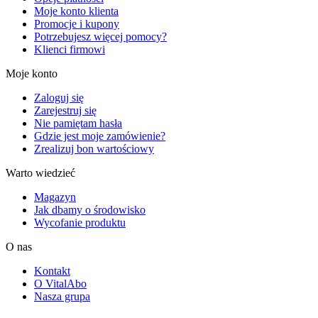
Moje konto klienta
Promocje i kupony
Potrzebujesz więcej pomocy?
Klienci firmowi
Moje konto
Zaloguj się
Zarejestruj się
Nie pamiętam hasła
Gdzie jest moje zamówienie?
Zrealizuj bon wartościowy
Warto wiedzieć
Magazyn
Jak dbamy o środowisko
Wycofanie produktu
O nas
Kontakt
O VitalAbo
Nasza grupa