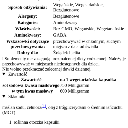
Wegańskie, Wegetariańskie,
Sposób odżywiania:
Bezglutenowe
Alergeny:
Bezglutenowe
Kategorie:
Aminokwasy
Właściwości:
Bez GMO, Wegańskie, Wegetariańskie
Aminokwasy:
GABA
Wskazówki dotyczące
przechowywać w chłodnym, suchym
przechowywania:
miejscu z dala od światła
Dobry dla:
Żołądek i jelita
i
Suplementy nie zastępują urozmaiconej diety codziennej. Należy je
przechowywać w miejscach niedostępnych dla dzieci.
Nie wolno przekraczać zalecanej dawki dziennej.
Zawartość
Zawartość
na 1 wegetariańska kapsułka
sól sodowa kwasu masłowego
750 Milligramm
w tym kwas masłowy
600 Milligramm
Składniki
[1]
maślan sodu, celuloza
, olej z trójglicerydami o średnim łańcuchu
(MCT)
roślinna otoczka kapsułki