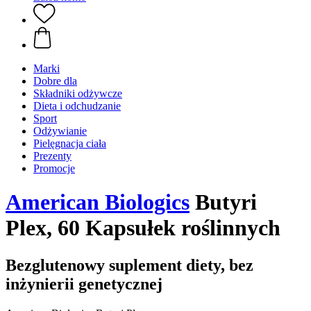
Marki
Dobre dla
Składniki odżywcze
Dieta i odchudzanie
Sport
Odżywianie
Pielęgnacja ciała
Prezenty
Promocje
American Biologics
Butyri
Plex, 60 Kapsułek roślinnych
Bezglutenowy suplement diety, bez
inżynierii genetycznej