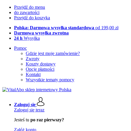
Przejdź do menu
do zawartości
Przejdź do koszyka
Polska: Darmowa wysyłka standardowa
od 199,00 zł
Darmowa wysyłka zwrotna
24 h
Wysyłka
Pomoc
Gdzie jest moje zamówienie?
Zwroty
Koszty dostawy
Opcje płatności
Kontakt
Wszystkie tematy pomocy
Zaloguj się
Zaloguj się teraz
Jesteś tu
po raz pierwszy?
Załóż konto