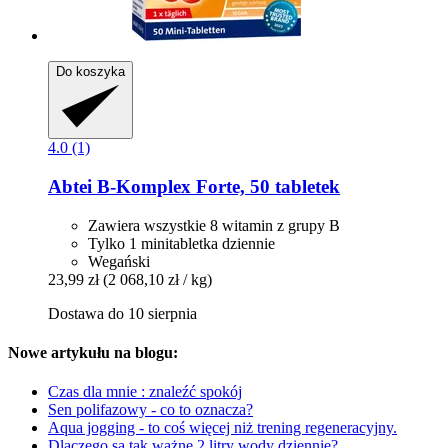
Do koszyka
4.0 (1)
Abtei
B-​Komplex Forte, 50 tabletek
Zawiera wszystkie 8 witamin z grupy B
Tylko 1 minitabletka dziennie
Wegański
23,99 zł
(2 068,10 zł / kg)
Dostawa do 10 sierpnia
Nowe artykułu na blogu:
Czas dla mnie : znaleźć spokój
Sen polifazowy - co to oznacza?
Aqua jogging - to coś więcej niż trening regeneracyjny.
Dlaczego są tak ważne 2 litry wody dziennie?