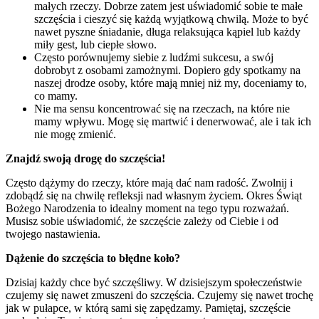
małych rzeczy. Dobrze zatem jest uświadomić sobie te małe
szczęścia i cieszyć się każdą wyjątkową chwilą. Może to być
nawet pyszne śniadanie, długa relaksująca kąpiel lub każdy
miły gest, lub ciepłe słowo.
Często porównujemy siebie z ludźmi sukcesu, a swój
dobrobyt z osobami zamożnymi. Dopiero gdy spotkamy na
naszej drodze osoby, które mają mniej niż my, doceniamy to,
co mamy.
Nie ma sensu koncentrować się na rzeczach, na które nie
mamy wpływu. Mogę się martwić i denerwować, ale i tak ich
nie mogę zmienić.
Znajdź swoją drogę do szczęścia!
Często dążymy do rzeczy, które mają dać nam radość. Zwolnij i
zdobądź się na chwilę refleksji nad własnym życiem. Okres Świąt
Bożego Narodzenia to idealny moment na tego typu rozważań.
Musisz sobie uświadomić, że szczęście zależy od Ciebie i od
twojego nastawienia.
Dążenie do szczęścia to błędne koło?
Dzisiaj każdy chce być szczęśliwy. W dzisiejszym społeczeństwie
czujemy się nawet zmuszeni do szczęścia. Czujemy się nawet trochę
jak w pułapce, w którą sami się zapędzamy. Pamiętaj, szczęście