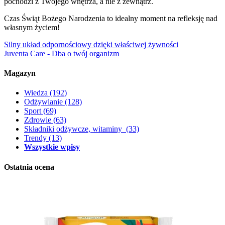
pochodzi z Twojego wnętrza, a nie z zewnątrz.
Czas Świąt Bożego Narodzenia to idealny moment na refleksję nad
własnym życiem!
Silny układ odpornościowy dzięki właściwej żywności
Juventa Care - Dba o twój organizm
Magazyn
Wiedza
(192)
Odżywianie
(128)
Sport
(69)
Zdrowie
(63)
Składniki odżywcze, witaminy
(33)
Trendy
(13)
Wszystkie wpisy
Ostatnia ocena