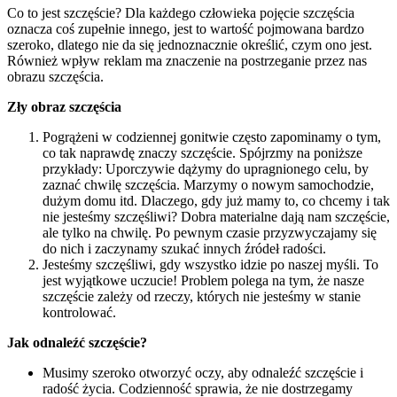
Co to jest szczęście? Dla każdego człowieka pojęcie szczęścia
oznacza coś zupełnie innego, jest to wartość pojmowana bardzo
szeroko, dlatego nie da się jednoznacznie określić, czym ono jest.
Również wpływ reklam ma znaczenie na postrzeganie przez nas
obrazu szczęścia.
Zły obraz szczęścia
Pogrążeni w codziennej gonitwie często zapominamy o tym,
co tak naprawdę znaczy szczęście. Spójrzmy na poniższe
przykłady: Uporczywie dążymy do upragnionego celu, by
zaznać chwilę szczęścia. Marzymy o nowym samochodzie,
dużym domu itd. Dlaczego, gdy już mamy to, co chcemy i tak
nie jesteśmy szczęśliwi? Dobra materialne dają nam szczęście,
ale tylko na chwilę. Po pewnym czasie przyzwyczajamy się
do nich i zaczynamy szukać innych źródeł radości.
Jesteśmy szczęśliwi, gdy wszystko idzie po naszej myśli. To
jest wyjątkowe uczucie! Problem polega na tym, że nasze
szczęście zależy od rzeczy, których nie jesteśmy w stanie
kontrolować.
Jak odnaleźć szczęście?
Musimy szeroko otworzyć oczy, aby odnaleźć szczęście i
radość życia. Codzienność sprawia, że nie dostrzegamy