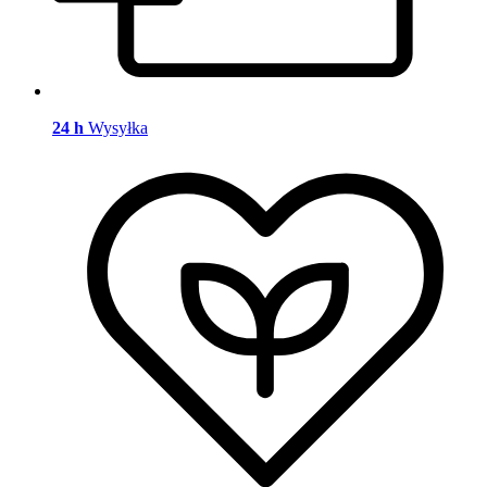
24 h
Wysyłka