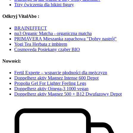
Trzy ćwiczenia dla bikini figury
Odkryj VitalAbo :
BRAINEFFECT
nu3 Organic Matcha - organiczna matcha
PRIMAVERA Mieszanka zapachowa "Dobry nastrój"
Yogi Tea Herbata z imbirem
Cosmoveda Posiekany cząber BIO
Nowości:
Fertil Experte – wsparcie płodności dla mężczyzn
Doppelherz aktiv Magnez Intense 600 Depot
Propolia Gel For Lighter Feeling Legs
Doppelherz aktiv Omega-3 1000 vegan
Doppelherz aktiv Magnez 500 + B12 Dwufazowy Depot