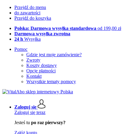
Przejdź do menu
do zawartości
Przejdź do koszyka
Polska: Darmowa wysyłka standardowa
od 199,00 zł
Darmowa wysyłka zwrotna
24 h
Wysyłka
Pomoc
Gdzie jest moje zamówienie?
Zwroty
Koszty dostawy
Opcje płatności
Kontakt
Wszystkie tematy pomocy
Zaloguj się
Zaloguj się teraz
Jesteś tu
po raz pierwszy?
Załóż konto