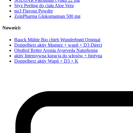
SOLGAR Pikolinian cynku 22 mg
Styx Peeling do ciała Aloe Vera
nu3 Flavour Powder
ZeinPharma Glukomannan 500 mg
Nowości:
Bauck Mühle Bio chleb Wunderbrød Original
Doppelherz aktiv Magnez + wapń + D3 Direct
Obsthof Retter Aronia Ayurveda Naturhonig
aktiv Intensywna kuracja do włosów + biotyna
Doppelherz aktiv Wapń + D3 + K