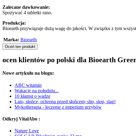
Zalecane dawkowanie:
Spożywać 4 tabletki rano.
Produkcja:
Bioearth przywiązuje dużą wagę do jakości. W związku z tym wszyst
Marka:
Bioearth
Oceń ten produkt
ocen klientów po polski dla Bioearth Gree
Nowe artykułu na blogu:
ABC witamin
Wakacje na południu...
10 kłamst o wadze
Lato, słońce, ochrona przed słońcem; slip, slop, slap!
Mykotherapia - leczenie z imperium grzybów
Odkryj VitalAbo :
Nature Love