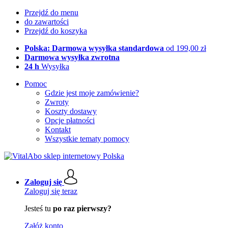
Przejdź do menu
do zawartości
Przejdź do koszyka
Polska: Darmowa wysyłka standardowa
od 199,00 zł
Darmowa wysyłka zwrotna
24 h
Wysyłka
Pomoc
Gdzie jest moje zamówienie?
Zwroty
Koszty dostawy
Opcje płatności
Kontakt
Wszystkie tematy pomocy
Zaloguj się
Zaloguj się teraz
Jesteś tu
po raz pierwszy?
Załóż konto