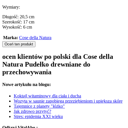
Wymiary:
Długość: 20,5 cm
Szerokość: 17 cm
Wysokość: 6 cm
Marka:
Cose della Natura
Oceń ten produkt
ocen klientów po polski dla Cose della
Natura Pudełko drewniane do
przechowywania
Nowe artykułu na blogu:
Koktajl witaminowy dla ciała i ducha
Wozyta w saunie zapobiega przeziębieniom i upiększa skórę
Tajemnice z planety "łóżko"
Jak zdrowo przytyć?
Stres: epidemia XXI wieku
Odkryj VitalAbo :