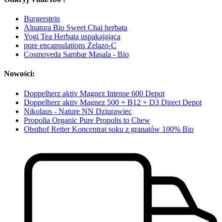
Burgerstein
Alnatura Bio Sweet Chai herbata
Yogi Tea Herbata uspakajająca
pure encapsulations Żelazo-C
Cosmoveda Sambar Masala - Bio
Nowości:
Doppelherz aktiv Magnez Intense 600 Depot
Doppelherz aktiv Magnez 500 + B12 + D3 Direct Depot
Nikolaus - Nature NN Dziurawiec
Propolia Organic Pure Propolis to Chew
Obsthof Retter Koncentrat soku z granatów 100% Bio