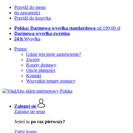
Przejdź do menu
do zawartości
Przejdź do koszyka
Polska: Darmowa wysyłka standardowa
od 199,00 zł
Darmowa wysyłka zwrotna
24 h
Wysyłka
Pomoc
Gdzie jest moje zamówienie?
Zwroty
Koszty dostawy
Opcje płatności
Kontakt
Wszystkie tematy pomocy
Zaloguj się
Zaloguj się teraz
Jesteś tu
po raz pierwszy?
Załóż konto