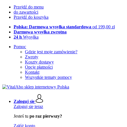
Przejdź do menu
do zawartości
Przejdź do koszyka
Polska: Darmowa wysyłka standardowa
od 199,00 zł
Darmowa wysyłka zwrotna
24 h
Wysyłka
Pomoc
Gdzie jest moje zamówienie?
Zwroty
Koszty dostawy
Opcje płatności
Kontakt
Wszystkie tematy pomocy
Zaloguj się
Zaloguj się teraz
Jesteś tu
po raz pierwszy?
Załóż konto