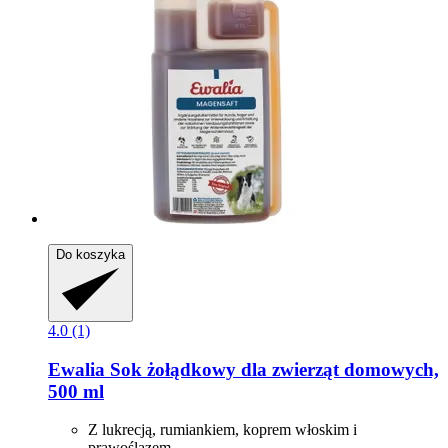
Do koszyka
4.0 (1)
Ewalia
Sok żołądkowy dla zwierząt domowych,
500 ml
Z lukrecją, rumiankiem, koprem włoskim i
prawoślazem