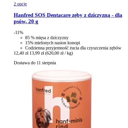
2 opcje
Hanfred
SOS Dentacare zęby z dziczyzną -​ dla
psów, 20 g
-11%
85 % mięsa z dziczyzny
15% mielonych nasion konopi
Codzienna przyjemność żucia dla czyszczenia zębów
12,40 zł
13,99 zł
(620,00 zł / kg)
Dostawa do 11 sierpnia