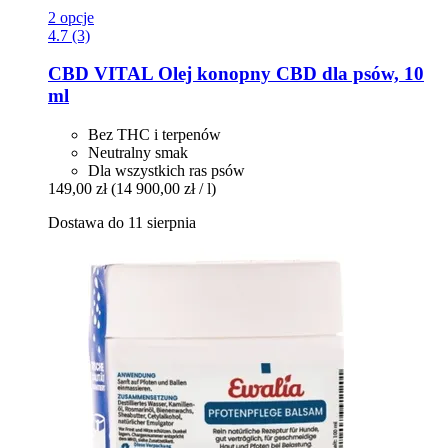
2 opcje
4.7 (3)
CBD VITAL
Olej konopny CBD dla psów, 10
ml
Bez THC i terpenów
Neutralny smak
Dla wszystkich ras psów
149,00 zł
(14 900,00 zł / l)
Dostawa do 11 sierpnia