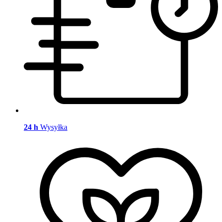
24 h
Wysyłka