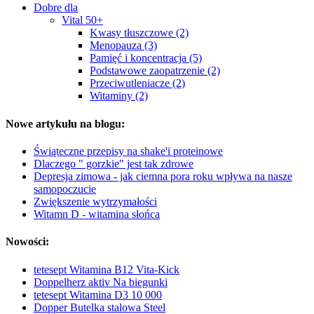
Dobre dla
Vital 50+
Kwasy tłuszczowe (2)
Menopauza (3)
Pamięć i koncentracja (5)
Podstawowe zaopatrzenie (2)
Przeciwutleniacze (2)
Witaminy (2)
Nowe artykułu na blogu:
Świąteczne przepisy na shake'i proteinowe
Dlaczego " gorzkie" jest tak zdrowe
Depresja zimowa - jak ciemna pora roku wpływa na nasze
samopoczucie
Zwiększenie wytrzymałości
Witamn D - witamina słońca
Nowości:
tetesept Witamina B12 Vita-Kick
Doppelherz aktiv Na biegunki
tetesept Witamina D3 10 000
Dopper Butelka stalowa Steel