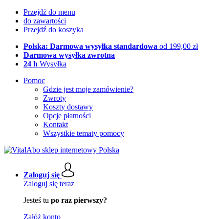
Przejdź do menu
do zawartości
Przejdź do koszyka
Polska: Darmowa wysyłka standardowa
od 199,00 zł
Darmowa wysyłka zwrotna
24 h
Wysyłka
Pomoc
Gdzie jest moje zamówienie?
Zwroty
Koszty dostawy
Opcje płatności
Kontakt
Wszystkie tematy pomocy
Zaloguj się
Zaloguj się teraz
Jesteś tu
po raz pierwszy?
Załóż konto