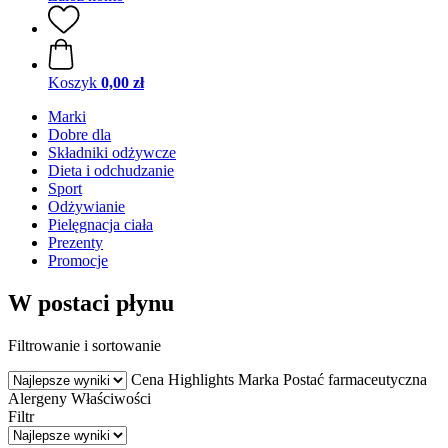
Koszyk
0,00 zł
Marki
Dobre dla
Składniki odżywcze
Dieta i odchudzanie
Sport
Odżywianie
Pielęgnacja ciała
Prezenty
Promocje
W postaci płynu
Filtrowanie i sortowanie
Cena
Highlights
Marka
Postać farmaceutyczna
Alergeny
Właściwości
Filtr