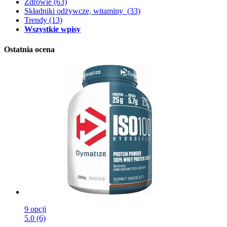
Zdrowie
(63)
Składniki odżywcze, witaminy
(33)
Trendy
(13)
Wszystkie wpisy
Ostatnia ocena
9 opcji
5.0 (6)