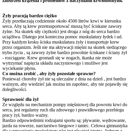
zaburzeń krążenia i problemów z naczyniami krwionośnymi.
Żyły pracują bardzo ciężko
Żyły przetłaczają codziennie około 4500 litrów krwi w kierunku
serca. Aby tą krew przetrasportować muszą być ściskane zawory
żylne. Na skutek siły ciężkości jest droga z nóg do serca bardzo
uciążliwa. Dlatego jest konieczna pomoc muskulatury łydek i ud.
Przy każdym kroku ściska muskulatura żyły i transportuje krew
przez organizm. Jeśli nie ma aktywacji mięśni na skutek siedzącego
trybu życia , są zawory żylne bardzo powolnie ściskane i ściany żył
- rozciągane. Krew gromadi się w nogach, tkanka nie może
wytrzymać napięcia układu naczyniowego i możliwe jest
wyciekanie płynu.
Co można zrobić , aby żyły pozostałe sprawne?
Ponieważ choroby żył nie są uleczalne z dnia na dzień , jest bardzo
ważnym, aby wiedzieć jak można im zapobiec, aby nie pojawiły się
dolegliwości.
Sprawność dla żył
Ze względu na mechanizm pompy mięśniowej dla powrotu krwi do
serca, jest regularny ruch dla zdrowego i prawidłowego przebiegu
pracy żył, bardzo ważny.
Bardzo odpowiednimi rodzajami sportu są: pływanie, wędrowanie,
jazda na rowerze, narciarstwo biegowe i taniec. Celowa gimnastyka
dla wzmocnienia muskulatury nóg jest również istotna. Jednym z