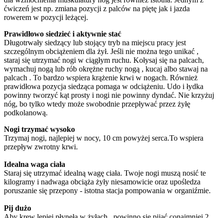
ćwiczeń jest np. zmiana pozycji z palców na piętę jak i jazda
rowerem w pozycji leżącej.
Prawidłowo siedzieć i aktywnie stać
Długotrwały siedzący lub stojący tryb na miejscu pracy jest
szczególnym obciążeniem dla żył. Jeśli nie można tego unikać ,
staraj się utrzymać nogi w ciągłym ruchu. Kołysaj się na palcach,
wymachuj nogą lub rób okrężne ruchy nogą , kucaj albo stawaj na
palcach . To bardzo wspiera krążenie krwi w nogach. Również
prawidłowa pozycja siedząca pomaga w odciążeniu. Udo i łydka
powinny tworzyć kąt prosty i nogi nie powinny dyndać. Nie krzyżuj
nóg, bo tylko wtedy może swobodnie przepływać przez żyłę
podkolanową.
Nogi trzymać wysoko
Trzymaj nogi, najlepiej w nocy, 10 cm powyżej serca.To wspiera
przepływ zwrotny krwi.
Idealna waga ciała
Staraj się utrzymać idealną wagę ciała. Twoje nogi muszą nosić te
kilogramy i nadwaga obciąża żyły niesamowicie oraz upośledza
poruszanie się przepony - istotna stacja pompowania w organiźmie.
Pij dużo
Aby krew lepiej płyneła w żyłach , powinno się pijać conajmniej 2