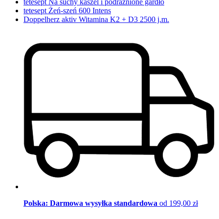
tetesept Na suchy kaszel i podrażnione gardło
tetesept Żeń-szeń 600 Intens
Doppelherz aktiv Witamina K2 + D3 2500 j.m.
Polska: Darmowa wysyłka standardowa
od 199,00 zł