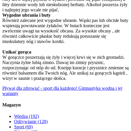
litry dziennie wody lub niesłodzonej herbaty. Alkohol poszerza żyły
i najlepiej jego wcale nie pijać.
Wygodne ubrania i buty
Również zalecane jest wygodne ubranie. Wąski pas lub obcisłe buty
wspierają powstawanie żyłaków. W butach konieczne jest
zwrócenie uwagi na wysokość obcasu. Za wysokie obcasy , ale
również całkowicie płaskie buty redukują poruszanie się
muskulatury nóg i stawów kostki.
Unikać gorąca
W gorączce poszerzają się żyły i więcej krwi się w nich gromadzi.
Naczynia żylne lubią zimno. Dawaj im zimny prysznic,
rozpoczynając od stóp do ud. Kneipp kuracje i prysznice zmienne są
również balsamem dla Twoich nóg. Ale unikaj za gorących kąpieli ,
wizyt w saunie i prażącego słońca.
Pływaj dla zdrowia! - sport dla każdego!
Gimnastyka wodna i jej
warianty
Magazyn
Wiedza
(192)
Odżywianie
(128)
Sport
(69)