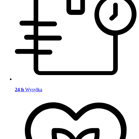
24 h
Wysyłka