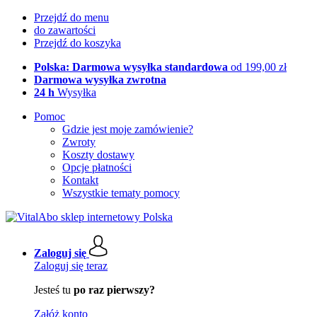
Przejdź do menu
do zawartości
Przejdź do koszyka
Polska: Darmowa wysyłka standardowa
od 199,00 zł
Darmowa wysyłka zwrotna
24 h
Wysyłka
Pomoc
Gdzie jest moje zamówienie?
Zwroty
Koszty dostawy
Opcje płatności
Kontakt
Wszystkie tematy pomocy
Zaloguj się
Zaloguj się teraz
Jesteś tu
po raz pierwszy?
Załóż konto