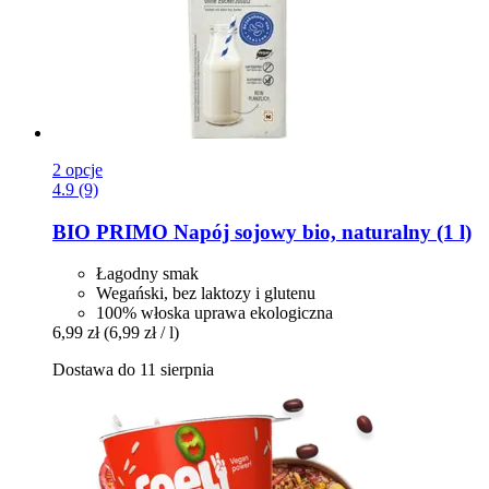
2 opcje
4.9 (9)
BIO PRIMO
Napój sojowy bio, naturalny (1 l)
Łagodny smak
Wegański, bez laktozy i glutenu
100% włoska uprawa ekologiczna
6,99 zł
(6,99 zł / l)
Dostawa do 11 sierpnia