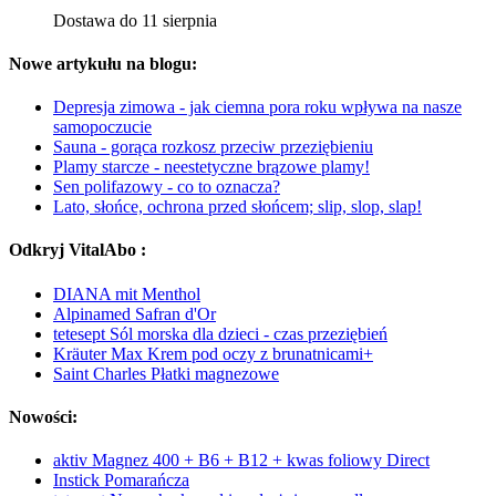
Dostawa do 11 sierpnia
Nowe artykułu na blogu:
Depresja zimowa - jak ciemna pora roku wpływa na nasze
samopoczucie
Sauna - gorąca rozkosz przeciw przeziębieniu
Plamy starcze - neestetyczne brązowe plamy!
Sen polifazowy - co to oznacza?
Lato, słońce, ochrona przed słońcem; slip, slop, slap!
Odkryj VitalAbo :
DIANA mit Menthol
Alpinamed Safran d'Or
tetesept Sól morska dla dzieci - czas przeziębień
Kräuter Max Krem pod oczy z brunatnicami+
Saint Charles Płatki magnezowe
Nowości:
aktiv Magnez 400 + B6 + B12 + kwas foliowy Direct
Instick Pomarańcza