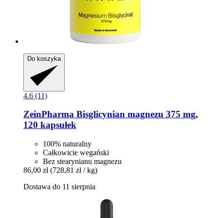
Do koszyka
4.6 (11)
ZeinPharma
Bisglicynian magnezu 375 mg,
120 kapsułek
100% naturalny
Całkowicie wegański
Bez stearynianu magnezu
86,00 zł
(728,81 zł / kg)
Dostawa do 11 sierpnia