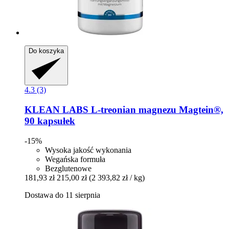
Do koszyka
4.3 (3)
KLEAN LABS
L-​treonian magnezu Magtein®,
90 kapsułek
-15%
Wysoka jakość wykonania
Wegańska formuła
Bezglutenowe
181,93 zł
215,00 zł
(2 393,82 zł / kg)
Dostawa do 11 sierpnia