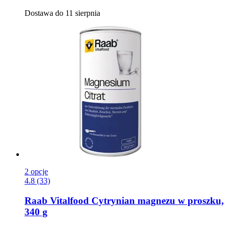
Dostawa do 11 sierpnia
2 opcje
4.8 (33)
Raab Vitalfood
Cytrynian magnezu w proszku,
340 g