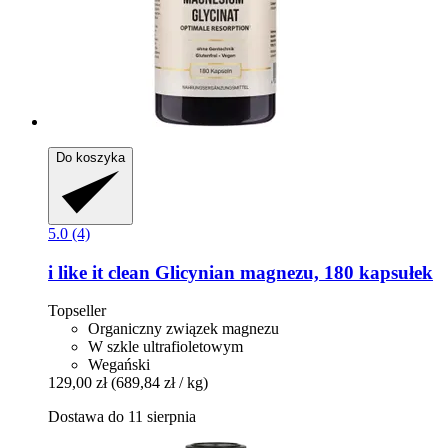
Do koszyka
5.0 (4)
i like it clean
Glicynian magnezu, 180 kapsułek
Topseller
Organiczny związek magnezu
W szkle ultrafioletowym
Wegański
129,00 zł
(689,84 zł / kg)
Dostawa do 11 sierpnia