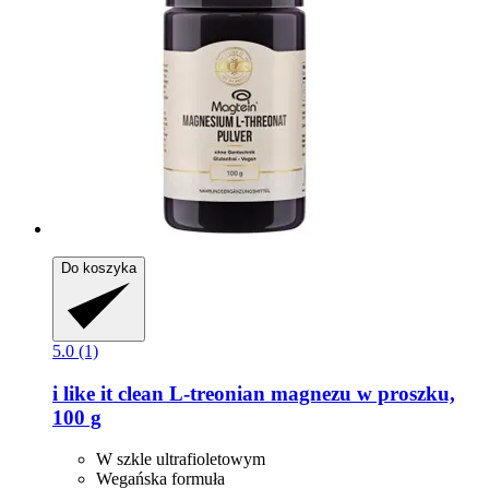
Do koszyka
5.0 (1)
i like it clean
L-​treonian magnezu w proszku,
100 g
W szkle ultrafioletowym
Wegańska formuła