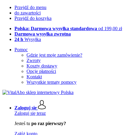
Przejdź do menu
do zawartości
Przejdź do koszyka
Polska: Darmowa wysyłka standardowa
od 199,00 zł
Darmowa wysyłka zwrotna
24 h
Wysyłka
Pomoc
Gdzie jest moje zamówienie?
Zwroty
Koszty dostawy
Opcje płatności
Kontakt
Wszystkie tematy pomocy
Zaloguj się
Zaloguj się teraz
Jesteś tu
po raz pierwszy?
Załóż konto