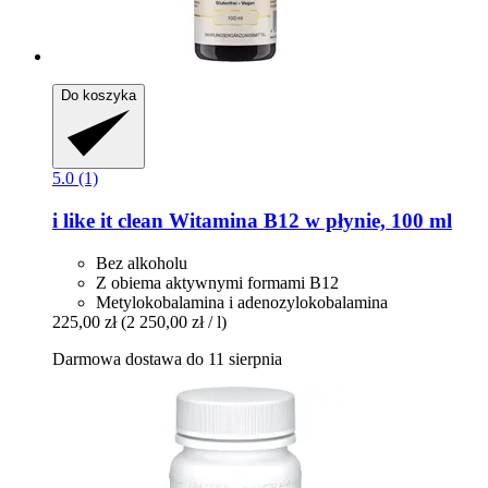
Do koszyka
5.0 (1)
i like it clean
Witamina B12 w płynie, 100 ml
Bez alkoholu
Z obiema aktywnymi formami B12
Metylokobalamina i adenozylokobalamina
225,00 zł
(2 250,00 zł / l)
Darmowa dostawa do 11 sierpnia