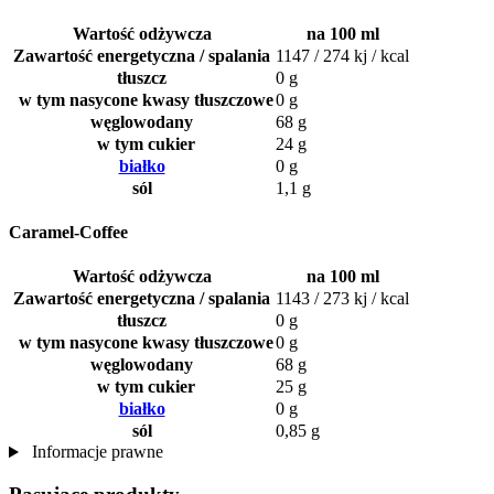
Wartość odżywcza
na 100 ml
Zawartość energetyczna / spalania
1147 / 274 kj / kcal
tłuszcz
0 g
w tym nasycone kwasy tłuszczowe
0 g
węglowodany
68 g
w tym cukier
24 g
białko
0 g
sól
1,1 g
Caramel-Coffee
Wartość odżywcza
na 100 ml
Zawartość energetyczna / spalania
1143 / 273 kj / kcal
tłuszcz
0 g
w tym nasycone kwasy tłuszczowe
0 g
węglowodany
68 g
w tym cukier
25 g
białko
0 g
sól
0,85 g
Informacje prawne