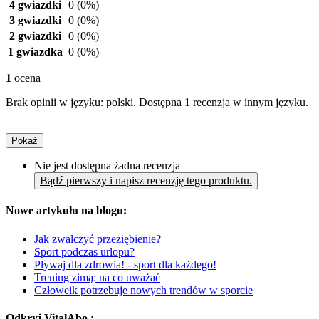
4 gwiazdki
0
(0%)
3 gwiazdki
0
(0%)
2 gwiazdki
0
(0%)
1 gwiazdka
0
(0%)
1
ocena
Brak opinii w języku: polski. Dostępna 1 recenzja w innym języku.
Pokaż
Nie jest dostępna żadna recenzja
Bądź pierwszy i napisz recenzję tego produktu.
Nowe artykułu na blogu:
Jak zwalczyć przeziębienie?
Sport podczas urlopu?
Pływaj dla zdrowia! - sport dla każdego!
Trening zimą: na co uważać
Człoweik potrzebuje nowych trendów w sporcie
Odkryj VitalAbo :