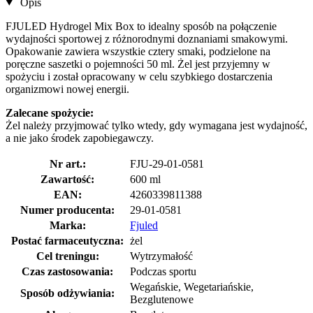
Opis
FJULED Hydrogel Mix Box to idealny sposób na połączenie
wydajności sportowej z różnorodnymi doznaniami smakowymi.
Opakowanie zawiera wszystkie cztery smaki, podzielone na
poręczne saszetki o pojemności 50 ml. Żel jest przyjemny w
spożyciu i został opracowany w celu szybkiego dostarczenia
organizmowi nowej energii.
Zalecane spożycie:
Żel należy przyjmować tylko wtedy, gdy wymagana jest wydajność,
a nie jako środek zapobiegawczy.
Nr art.:
FJU-29-01-0581
Zawartość:
600 ml
EAN:
4260339811388
Numer producenta:
29-01-0581
Marka:
Fjuled
Postać farmaceutyczna:
żel
Cel treningu:
Wytrzymałość
Czas zastosowania:
Podczas sportu
Wegańskie, Wegetariańskie,
Sposób odżywiania:
Bezglutenowe