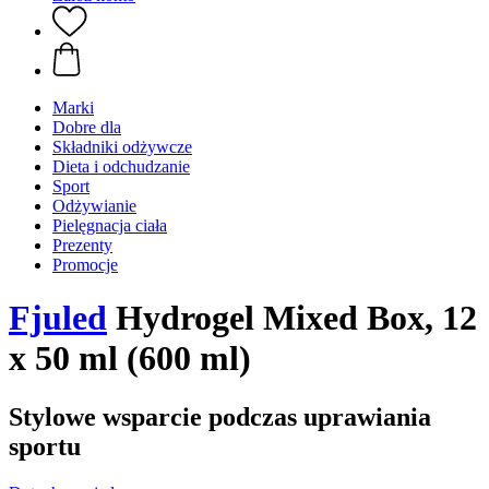
Marki
Dobre dla
Składniki odżywcze
Dieta i odchudzanie
Sport
Odżywianie
Pielęgnacja ciała
Prezenty
Promocje
Fjuled
Hydrogel Mixed Box, 12
x 50 ml (600 ml)
Stylowe wsparcie podczas uprawiania
sportu