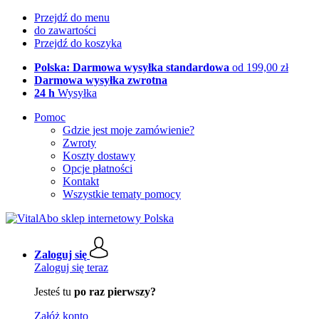
Przejdź do menu
do zawartości
Przejdź do koszyka
Polska: Darmowa wysyłka standardowa
od 199,00 zł
Darmowa wysyłka zwrotna
24 h
Wysyłka
Pomoc
Gdzie jest moje zamówienie?
Zwroty
Koszty dostawy
Opcje płatności
Kontakt
Wszystkie tematy pomocy
Zaloguj się
Zaloguj się teraz
Jesteś tu
po raz pierwszy?
Załóż konto