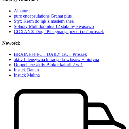
Alnatura
pure encapsulations Granat plus
Styx Krem do rąk z masłem shea
Solaray Multidophilus 12 stabilny kwasowo
COXAN® Dog "Pielęgnacja przed i po" proszek
Nowości:
BRAINEFFECT DAILY GUT Proszek
aktiv Intensywna kuracja do włosów + biotyna
Doppelherz aktiv Bloker kalorii 2 w 1
Instick Banan
Instick Malina