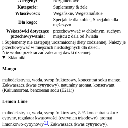
Alergeny:
Bezglutenowe
Kategorie:
Suplementy & żele
Właściwości:
Wegańskie, Wegetariańskie
Specjalnie dla kobiet, Specjalnie dla
Dla kogo:
mężczyzn
Wskazówki dotyczące
przechowywać w chłodnym, suchym
przechowywania:
miejscu z dala od światła
i
Suplementy nie zastępują urozmaiconej diety codziennej. Należy je
przechowywać w miejscach niedostępnych dla dzieci.
Nie wolno przekraczać zalecanej dawki dziennej.
Składniki
Mango
maltodekstryna, woda, syrop fruktozowy, koncentrat soku mango,
Zakwaszacz (kwas cytrynowy), naturalny aromat, konserwant
(Kaliumsorbat, benzoesan sodu (E211))
Lemon-Lime
maltodekstryna, woda, syrop fruktozowy, 8 % koncentrat soku z
cytryny, regulator kwasowości (cytrynian trisodowy), aromat
[1]
limonkowo-cytrynowy
, Zakwaszacz (kwas cytrynowy),