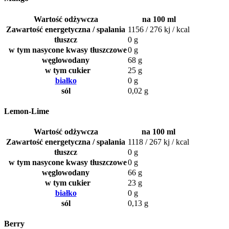
Wartość odżywcza
na 100 ml
Zawartość energetyczna / spalania
1156 / 276 kj / kcal
tłuszcz
0 g
w tym nasycone kwasy tłuszczowe
0 g
węglowodany
68 g
w tym cukier
25 g
białko
0 g
sól
0,02 g
Lemon-Lime
Wartość odżywcza
na 100 ml
Zawartość energetyczna / spalania
1118 / 267 kj / kcal
tłuszcz
0 g
w tym nasycone kwasy tłuszczowe
0 g
węglowodany
66 g
w tym cukier
23 g
białko
0 g
sól
0,13 g
Berry