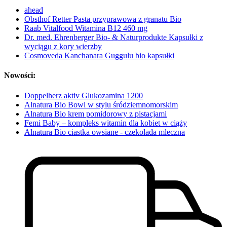
ahead
Obsthof Retter Pasta przyprawowa z granatu Bio
Raab Vitalfood Witamina B12 460 mg
Dr. med. Ehrenberger Bio- & Naturprodukte Kapsułki z
wyciągu z kory wierzby
Cosmoveda Kanchanara Guggulu bio kapsułki
Nowości:
Doppelherz aktiv Glukozamina 1200
Alnatura Bio Bowl w stylu śródziemnomorskim
Alnatura Bio krem pomidorowy z pistacjami
Femi Baby – kompleks witamin dla kobiet w ciąży
Alnatura Bio ciastka owsiane - czekolada mleczna