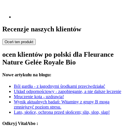
Recenzje naszych klientów
Oceń ten produkt
ocen klientów po polski dla Fleurance
Nature Gelée Royale Bio
Nowe artykułu na blogu:
Ból gardła - z łagodnymi środkami przeciwdziałać
Układ odpornościowy - zapobieganie, a nie dalsze leczenie
Mruczenie kota - uzdrawia!
Wynik aktualnych badań: Witaminy z grupy B mogą
zmniejszyć poziom stresu.
Lato, słońce, ochrona przed słońcem; slip, slop, slap!
Odkryj VitalAbo :