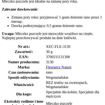
Mleczko pszczele jest idealne na zmianę pory roku.
Zalecane dawkowanie
:
Zmiana pory roku: przyjmować 1 gram dziennie rano przez 1
miesiąc.
Dawka podtrzymująca: 0,5 grama dziennie rano.
Uwaga:
Mleczko pszczele jest niezwykle wrażliwe na ciepło.
Najlepiej przechowywać produkt na dnie lodówki.
Nr art.:
XEC-FLE-3130
Zawartość:
30 g
EAN:
3700211131308
Numer producenta:
3130
Marka:
Fleurance Nature
Czas zastosowania:
rano
Sposób odżywiania:
Wegetariańskie
BEZ testów na zwierzętach,
Właściwości:
Wegetariańskie
Specjalnie dla kobiet, Specjalnie dla
Dla kogo:
mężczyzn
Ekstrakty roślinne i inne
Mleczko pszczele