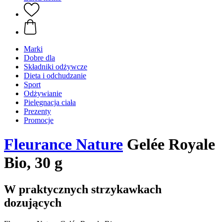
Marki
Dobre dla
Składniki odżywcze
Dieta i odchudzanie
Sport
Odżywianie
Pielęgnacja ciała
Prezenty
Promocje
Fleurance Nature
Gelée Royale
Bio, 30 g
W praktycznych strzykawkach
dozujących