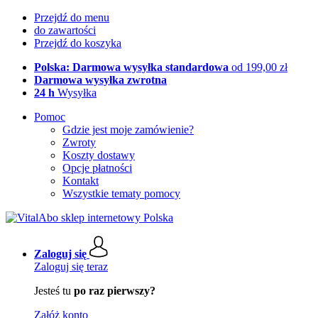
Przejdź do menu
do zawartości
Przejdź do koszyka
Polska: Darmowa wysyłka standardowa
od 199,00 zł
Darmowa wysyłka zwrotna
24 h
Wysyłka
Pomoc
Gdzie jest moje zamówienie?
Zwroty
Koszty dostawy
Opcje płatności
Kontakt
Wszystkie tematy pomocy
Zaloguj się
Zaloguj się teraz
Jesteś tu
po raz pierwszy?
Załóż konto